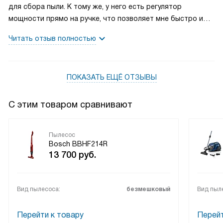
для сбора пыли. К тому же, у него есть регулятор
мощности прямо на ручке, что позволяет мне быстро и
легко контролировать процесс уборки. Очень порадовала
Читать отзыв полностью
и система гигиенической фильтрации, которую можно
промывать, что способствует поддержанию чистоты в
доме. И еще один большой плюс - это время работы от
ПОКАЗАТЬ ЕЩЁ ОТЗЫВЫ
аккумулятора: целых 40 минут!
С этим товаром сравнивают
Пылесос
Bosch BBHF214R
13 700
руб.
Вид пылесоса:
безмешковый
Вид пыл
Перейти к товару
Перейт