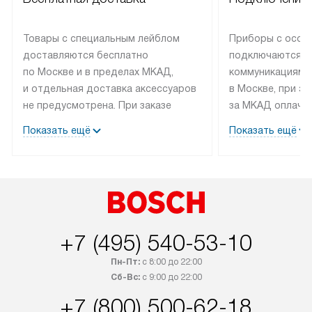
Товары с специальным лейблом
Приборы с особ
доставляются бесплатно
подключаются к
по Москве и в пределах МКАД,
коммуникациям 
и отдельная доставка аксессуаров
в Москве, при э
не предусмотрена. При заказе
за МКАД оплачив
бытовой техники от Bosch,
Специалисты сер
Показать ещё
Показать ещё
рекомендуем обсудить
партнера заним
с менеджером удобное время
подключением б
доставки и способ оплаты. Товары
Bosch. Установк
со статусом «В наличии» могут
профессиональн
быть отправлены покупателю
осуществляется
в течение трех дней. Если вам
плату, и дополни
+7 (495) 540-53-10
интересен товар «Под заказ»,
по монтажу опла
обсудите возможность его
прайсу. Сервис 
Пн-Пт:
с 8:00 до 22:00
приобретения с менеджером сайта.
гарантию 1 год 
Сб-Вс:
с 9:00 до 22:00
Товары с специальным лейблом
работы и испол
+7 (800) 500-62-18
доставляются бесплатно
материалы. Про