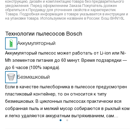
конструкцию, дизайн и комплектацию товара без предварительного
уведомления. Перед оформлением Заказа Покупатель должен
обратиться к Продавцу для уточнения свойств и характеристик
Товара. Подробная информация о товаре указывается в инструкции и
на упаковке товара. Используемое название в России: Бош BHN16L
Технологии пылесосов Bosch
Аккумуляторный
Аккумуляторый пылесос может работать от Li-ion или Ni-
Mh элементов питания до 60 минут. Время подзарядки —
до 6 часов (100% заряда).
Безмешковый
Если в качестве пылесборника в пылесосе предусмотрен
пластиковый контейнер, то он относится к типу
безмешковых. В циклонных пылесосах практически вся
собранная пыль и мелкий мусор собираются в рыхлый ком
и легко удаляются аккуратным вытряхиванием, сам
контейнер можно вымыть. В пылесосах с аквафильтром
все загрязнения сразу после всасывания оказываются