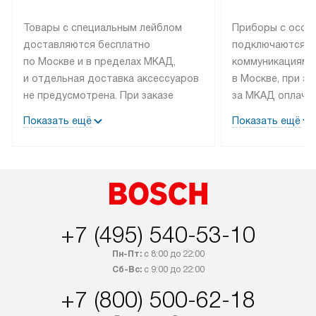
Товары с специальным лейблом
Приборы с особ
доставляются бесплатно
подключаются к
по Москве и в пределах МКАД,
коммуникациям 
и отдельная доставка аксессуаров
в Москве, при э
не предусмотрена. При заказе
за МКАД оплачив
бытовой техники от Bosch,
Специалисты сер
Показать ещё
Показать ещё
рекомендуем обсудить
партнера заним
с менеджером удобное время
подключением б
доставки и способ оплаты. Товары
Bosch. Установк
со статусом «В наличии» могут
профессиональн
быть отправлены покупателю
осуществляется
в течение трех дней. Если вам
плату, и дополни
+7 (495) 540-53-10
интересен товар «Под заказ»,
по монтажу опла
обсудите возможность его
прайсу. Сервис 
Пн-Пт:
с 8:00 до 22:00
приобретения с менеджером сайта.
гарантию 1 год 
Сб-Вс:
с 9:00 до 22:00
Товары с специальным лейблом
работы и испол
+7 (800) 500-62-18
доставляются бесплатно
материалы. Про
по Москве в пределах МКАД,
установление, п