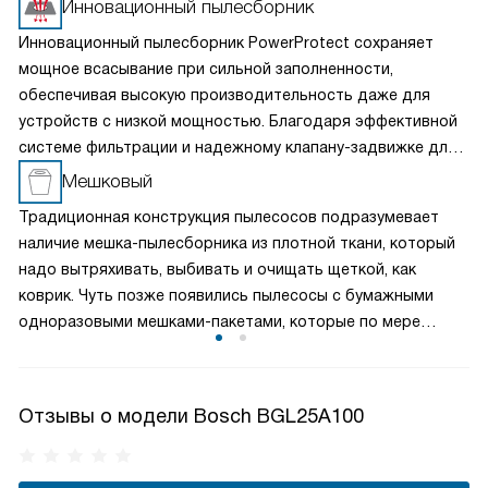
Инновационный пылесборник
Инновационный пылесборник PowerProtect сохраняет
мощное всасывание при сильной заполненности,
обеспечивая высокую производительность даже для
устройств с низкой мощностью. Благодаря эффективной
системе фильтрации и надежному клапану-задвижке для
утилизации он обеспечивает высокую гигиеничность
Мешковый
уборки и простоту очистки, обеспечивая надежную
Традиционная конструкция пылесосов подразумевает
защиту двигателя и идеальную эффективность удержания
наличие мешка-пылесборника из плотной ткани, который
пыли.
надо вытряхивать, выбивать и очищать щеткой, как
коврик. Чуть позже появились пылесосы с бумажными
одноразовыми мешками-пакетами, которые по мере
заполнения не очищаются, а заменяются. Это самая
простая, надежная и недорогая конструкция.
Отзывы о модели Bosch BGL25A100