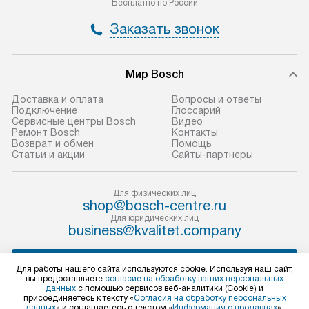
Бесплатно по России
и отдельная доставка аксессуаров
и регулярное об
Заказать звонок
не предусмотрена.
обеспечивают п
и эффективную 
В оговоренный день служба
техники, предо
Мир Bosch
доставки доставит упакованный
ошибки и прежд
прибор до двери или прихожей.
Доставка и оплата
Вопросы и ответы
Если необходимо переместить
Готовые коммун
Подключение
Глоссарий
Сервисные центры Bosch
Видео
прибор до места установки,
предполагают, в
Ремонт Bosch
Контакты
пожалуйста, предварительно
от категории, на
Возврат и обмен
Помощь
Статьи и акции
Сайты-партнеры
уточните это с менеджером.
установленной р
За данную услугу взимается
к воде, крана и 
дополнительная плата. Важно
слива. Стандарт
Для физических лиц
shop@bosch-centre.ru
учитывать, что если размеры
включает в себя:
Для юридических лиц
прибора не позволяют ему пройти
транспортировоч
business@kvalitet.company
через дверной проем, сотрудники
разблокировку п
транспортной службы не могут
соединение отде
НАПИСАТЬ РУКОВОДСТВУ
Для работы нашего сайта используются cookie. Используя наш сайт,
демонтировать дверцы, ручки или
монтаж техники 
вы предоставляете
согласие на обработку ваших персональных
данных
с помощью сервисов веб-аналитики (Cookie) и
другие выступающие элементы, так
на место с пров
Политика конфиденциальности
присоединяетесь к тексту «
Согласия на обработку персональных
данных
» и соглашаетесь с текстом «
Информация о продавцах
».
как это может привести к отказу
подключение к 