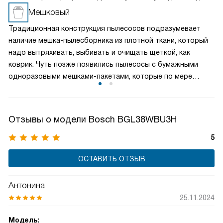
утилизации он обеспечивает высокую гигиеничность
Мешковый
уборки и простоту очистки, обеспечивая надежную
Традиционная конструкция пылесосов подразумевает
защиту двигателя и идеальную эффективность удержания
наличие мешка-пылесборника из плотной ткани, который
пыли.
надо вытряхивать, выбивать и очищать щеткой, как
коврик. Чуть позже появились пылесосы с бумажными
одноразовыми мешками-пакетами, которые по мере
заполнения не очищаются, а заменяются. Это самая
простая, надежная и недорогая конструкция.
Отзывы о модели Bosch BGL38WBU3H
5
ОСТАВИТЬ ОТЗЫВ
Антонина
25.11.2024
Модель: