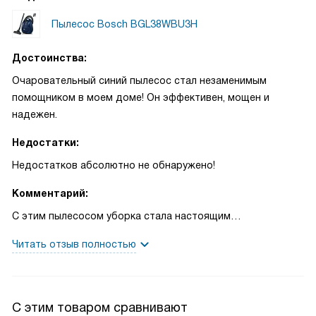
Пылесос Bosch BGL38WBU3H
Достоинства:
Очаровательный синий пылесос стал незаменимым
помощником в моем доме! Он эффективен, мощен и
надежен.
Недостатки:
Недостатков абсолютно не обнаружено!
Комментарий:
С этим пылесосом уборка стала настоящим
удовольствием! Он просто великолепен. Особенно мне
Читать отзыв полностью
нравится, что он напольный и мешковый, что очень
удобно для сухой уборки. Источник питания от сети, так
что не нужно беспокоиться о зарядке.
С этим товаром сравнивают