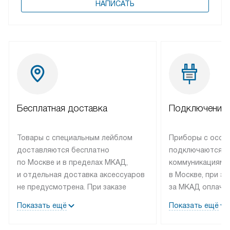
НАПИСАТЬ
Бесплатная доставка
Подключение 
Товары с специальным лейблом
Приборы с особ
доставляются бесплатно
подключаются к
по Москве и в пределах МКАД,
коммуникациям 
и отдельная доставка аксессуаров
в Москве, при э
не предусмотрена. При заказе
за МКАД оплачив
бытовой техники от Bosch,
Специалисты сер
Показать ещё
Показать ещё
рекомендуем обсудить
партнера заним
с менеджером удобное время
подключением б