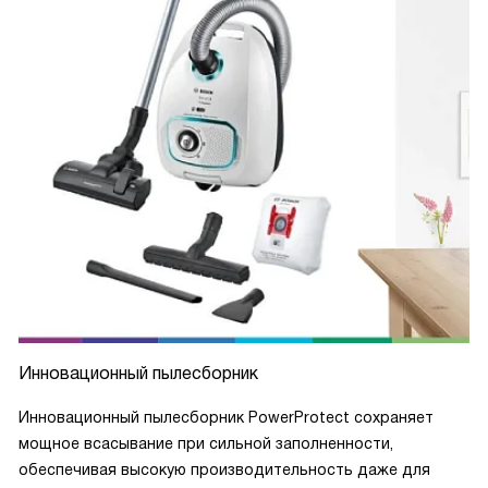
Радиус действия в 10 метров позволяет убирать большую
территорию без переключения розеток. Мотор надежный
и долговечный, так что я уверена, что мой пылесос будет
служить мне долго.
В общем, я просто в восторге от этого пылесоса! Он
сделал мою жизнь намного проще и приятнее!
Инновационный пылесборник
Инновационный пылесборник PowerProtect сохраняет
мощное всасывание при сильной заполненности,
обеспечивая высокую производительность даже для