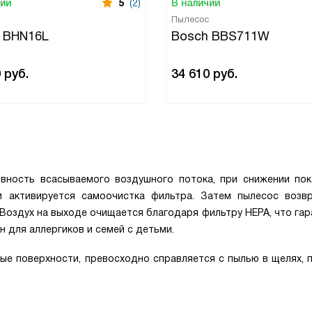
чии
5
(2)
В наличии
Пылесос
 BHN16L
Bosch BBS711W
0
руб.
34 610
руб.
вность всасываемого воздушного потока, при снижении пок
и активируется самоочистка фильтра. Затем пылесос возв
Воздух на выходе очищается благодаря фильтру HEPA, что гар
 для аллергиков и семей с детьми.
ые поверхности, превосходно справляется с пылью в щелях, 