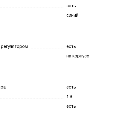
сеть
синий
 регулятором
есть
на корпусе
тра
есть
1.9
есть