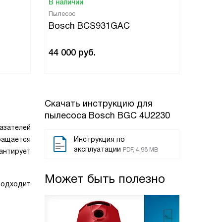
В наличии
В нали
Пылесос
Пылесо
Bosch BCS931GAC
Bosc
44 000
руб.
52 53
Скачать инструкцию для
пылесоса
Bosch BGC 4U2230
азателей
ращается
Инструкция по
эксплуатации
PDF, 4.98 MB
антирует
Может быть полезно
подходит