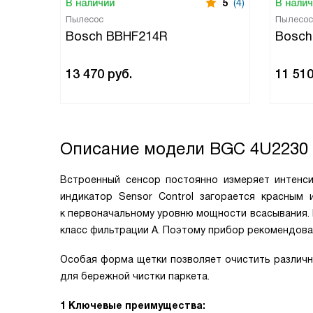
В наличии
5
(4)
В нали
Пылесос
Пылесос
Bosch BBHF214R
Bosch
13 470
руб.
11 51
Описание модели
BGC 4U2230
Встроенный сенсор постоянно измеряет интенси
индикатор Sensor Control загорается красным 
к первоначальному уровню мощности всасывания. 
класс фильтрации А. Поэтому прибор рекомендован
Особая форма щетки позволяет очистить различн
для бережной чистки паркета.
1 Ключевые преимущества: