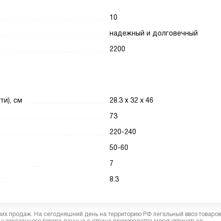
10
надежный и долговечный
2200
ти), см
28.3 х 32 х 46
73
220-240
50-60
7
8.3
них продаж. На сегодняшний день на территорию РФ легальный ввоз товаро