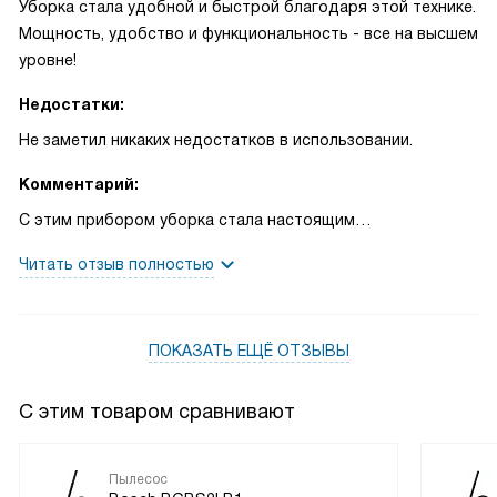
Уборка стала удобной и быстрой благодаря этой технике.
Мощность, удобство и функциональность - все на высшем
уровне!
Недостатки:
Не заметил никаких недостатков в использовании.
Комментарий:
С этим прибором уборка стала настоящим
удовольствием! Помню, как раньше приходилось тратить
Читать отзыв полностью
много времени, чтобы добиться хорошего результата.
Теперь это не проблема. Пылесос справляется со своей
задачей на отлично. Он легко собирает пыль и грязь,
ПОКАЗАТЬ ЕЩЁ ОТЗЫВЫ
делая полы идеально чистыми. Система PowerProtect
обеспечивает отличную производительность даже при
заполненном пылесборнике. Это значительно упрощает
С этим товаром сравнивают
процесс уборки, особенно когда у меня мало времени. Я
очень ценю возможность регулировки мощности. Это
Пылесос
позволяет мне выбрать оптимальный режим для разных