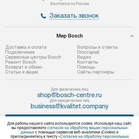
по Москве в пределах МКАД,
установление, п
Бесплатно по России
и отдельная доставка аксессуаров
и регулярное об
Заказать звонок
не предусмотрена.
обеспечивают п
и эффективную 
В оговоренный день служба
техники, предо
Мир Bosch
доставки доставит упакованный
ошибки и прежд
прибор до двери или прихожей.
Доставка и оплата
Вопросы и ответы
Если необходимо переместить
Готовые коммун
Подключение
Глоссарий
Сервисные центры Bosch
Видео
прибор до места установки,
предполагают, в
Ремонт Bosch
Контакты
пожалуйста, предварительно
от категории, на
Возврат и обмен
Помощь
Статьи и акции
Сайты-партнеры
уточните это с менеджером.
установленной р
За данную услугу взимается
к воде, крана и 
дополнительная плата. Важно
слива. Стандарт
Для физических лиц
shop@bosch-centre.ru
учитывать, что если размеры
включает в себя:
Для юридических лиц
прибора не позволяют ему пройти
транспортировоч
business@kvalitet.company
через дверной проем, сотрудники
разблокировку п
транспортной службы не могут
соединение отде
НАПИСАТЬ РУКОВОДСТВУ
Для работы нашего сайта используются cookie. Используя наш сайт,
демонтировать дверцы, ручки или
монтаж техники 
вы предоставляете
согласие на обработку ваших персональных
данных
с помощью сервисов веб-аналитики (Cookie) и
другие выступающие элементы, так
на место с пров
Политика конфиденциальности
присоединяетесь к тексту «
Согласия на обработку персональных