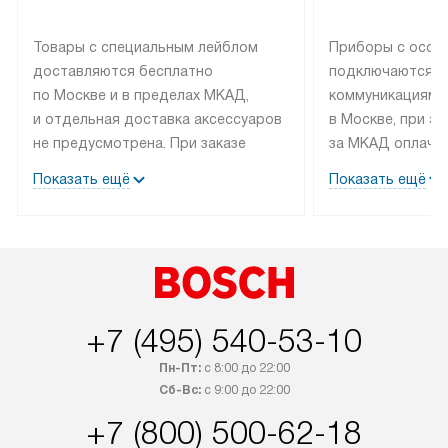
Товары с специальным лейблом
Приборы с особ
доставляются бесплатно
подключаются к
по Москве и в пределах МКАД,
коммуникациям 
и отдельная доставка аксессуаров
в Москве, при э
не предусмотрена. При заказе
за МКАД оплачив
бытовой техники от Bosch,
Специалисты сер
Показать ещё
Показать ещё
рекомендуем обсудить
партнера заним
с менеджером удобное время
подключением б
доставки и способ оплаты. Товары
Bosch. Установк
со статусом «В наличии» могут
профессиональн
быть отправлены покупателю
осуществляется
в течение трех дней. Если вам
плату, и дополни
+7 (495) 540-53-10
интересен товар «Под заказ»,
по монтажу опла
обсудите возможность его
прайсу. Сервис 
Пн-Пт:
с 8:00 до 22:00
приобретения с менеджером сайта.
гарантию 1 год 
Сб-Вс:
с 9:00 до 22:00
Товары с специальным лейблом
работы и испол
+7 (800) 500-62-18
доставляются бесплатно
материалы. Про