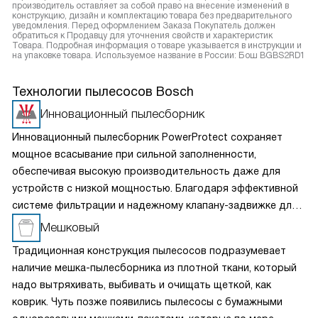
производитель оставляет за собой право на внесение изменений в
конструкцию, дизайн и комплектацию товара без предварительного
уведомления. Перед оформлением Заказа Покупатель должен
обратиться к Продавцу для уточнения свойств и характеристик
Товара. Подробная информация о товаре указывается в инструкции и
на упаковке товара. Используемое название в России: Бош BGBS2RD1
Технологии пылесосов Bosch
Инновационный пылесборник
Инновационный пылесборник PowerProtect сохраняет
мощное всасывание при сильной заполненности,
обеспечивая высокую производительность даже для
устройств с низкой мощностью. Благодаря эффективной
системе фильтрации и надежному клапану-задвижке для
утилизации он обеспечивает высокую гигиеничность
Мешковый
уборки и простоту очистки, обеспечивая надежную
Традиционная конструкция пылесосов подразумевает
защиту двигателя и идеальную эффективность удержания
наличие мешка-пылесборника из плотной ткани, который
пыли.
надо вытряхивать, выбивать и очищать щеткой, как
коврик. Чуть позже появились пылесосы с бумажными