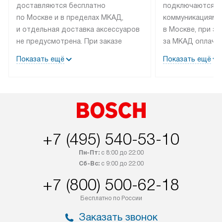
доставляются бесплатно
подключаются к
по Москве и в пределах МКАД,
коммуникациям 
и отдельная доставка аксессуаров
в Москве, при э
не предусмотрена. При заказе
за МКАД оплачив
бытовой техники от Bosch,
Специалисты сер
Показать ещё
Показать ещё
рекомендуем обсудить
партнера заним
с менеджером удобное время
подключением б
доставки и способ оплаты. Товары
Bosch. Установк
со статусом «В наличии» могут
профессиональн
быть отправлены покупателю
осуществляется
в течение трех дней. Если вам
плату, и дополни
+7 (495) 540-53-10
интересен товар «Под заказ»,
по монтажу опла
обсудите возможность его
прайсу. Сервис 
Пн-Пт:
с 8:00 до 22:00
приобретения с менеджером сайта.
гарантию 1 год 
Сб-Вс:
с 9:00 до 22:00
Товары с специальным лейблом
работы и испол
+7 (800) 500-62-18
доставляются бесплатно
материалы. Про
по Москве в пределах МКАД,
установление, п
Бесплатно по России
и отдельная доставка аксессуаров
и регулярное об
Заказать звонок
не предусмотрена.
обеспечивают п