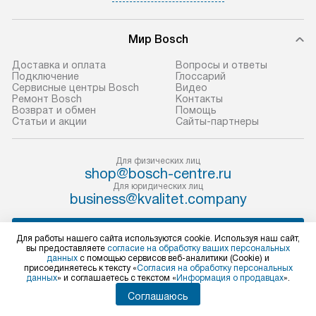
и эффективную 
В оговоренный день служба
техники, предо
Мир Bosch
доставки доставит упакованный
ошибки и прежд
прибор до двери или прихожей.
Доставка и оплата
Вопросы и ответы
Если необходимо переместить
Готовые коммун
Подключение
Глоссарий
Сервисные центры Bosch
Видео
прибор до места установки,
предполагают, в
Ремонт Bosch
Контакты
пожалуйста, предварительно
от категории, на
Возврат и обмен
Помощь
Статьи и акции
Сайты-партнеры
уточните это с менеджером.
установленной р
За данную услугу взимается
к воде, крана и 
дополнительная плата. Важно
слива. Стандарт
Для физических лиц
shop@bosch-centre.ru
учитывать, что если размеры
включает в себя:
Для юридических лиц
прибора не позволяют ему пройти
транспортировоч
business@kvalitet.company
через дверной проем, сотрудники
разблокировку п
транспортной службы не могут
соединение отде
НАПИСАТЬ РУКОВОДСТВУ
Для работы нашего сайта используются cookie. Используя наш сайт,
демонтировать дверцы, ручки или
монтаж техники 
вы предоставляете
согласие на обработку ваших персональных
данных
с помощью сервисов веб-аналитики (Cookie) и
другие выступающие элементы, так
на место с пров
Политика конфиденциальности
присоединяетесь к тексту «
Согласия на обработку персональных
как это может привести к отказу
подключение к 
данных
» и соглашаетесь с текстом «
Информация о продавцах
».
Условия продажи
в гарантийном ремонте в будущем.
коммуникациям, 
Карта сайта
Соглашаюсь
© 2004 – 2026 Бытовая техника Bosch «Kvalitet Trade, LLC»
Перед заказом удостоверьтесь, что
и консультацию 