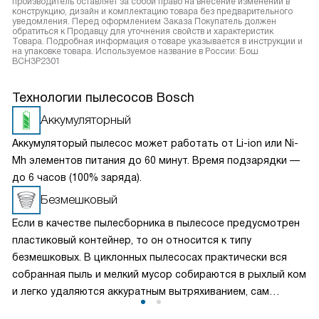
производитель оставляет за собой право на внесение изменений в
конструкцию, дизайн и комплектацию товара без предварительного
уведомления. Перед оформлением Заказа Покупатель должен
обратиться к Продавцу для уточнения свойств и характеристик
Товара. Подробная информация о товаре указывается в инструкции и
на упаковке товара. Используемое название в России: Бош
BCH3P2301
Технологии пылесосов Bosch
Аккумуляторный
Аккумуляторый пылесос может работать от Li-ion или Ni-
Mh элементов питания до 60 минут. Время подзарядки —
до 6 часов (100% заряда).
Безмешковый
Если в качестве пылесборника в пылесосе предусмотрен
пластиковый контейнер, то он относится к типу
безмешковых. В циклонных пылесосах практически вся
собранная пыль и мелкий мусор собираются в рыхлый ком
и легко удаляются аккуратным вытряхиванием, сам
контейнер можно вымыть. В пылесосах с аквафильтром