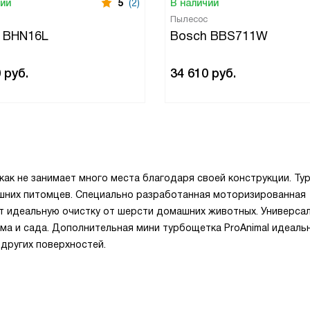
чии
5
(2)
В наличии
Пылесос
 BHN16L
Bosch BBS711W
0
руб.
34 610
руб.
как не занимает много места благодаря своей конструкции. Т
ашних питомцев. Специально разработанная моторизированная
т идеальную очистку от шерсти домашних животных. Универса
ма и сада. Дополнительная мини турбощетка ProAnimal идеаль
других поверхностей.