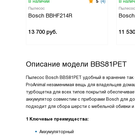
В наличии
5
(4)
В нали
Пылесос
Пылесос
Bosch BBHF214R
Bosch
13 700
руб.
11 53
Описание модели
BBS81PET
Пылесос Bosch BBS81PET удобный в хранение так 
ProAnimal незаменимая вещь для владельцев дом
турбощетка для всех типов покрытий обеспечивае
аккумулятор совместим с приборами Bosch для до
подходит для сбора шерсти с мебельной обивки и 
1 Ключевые преимущества:
Аккумуляторный