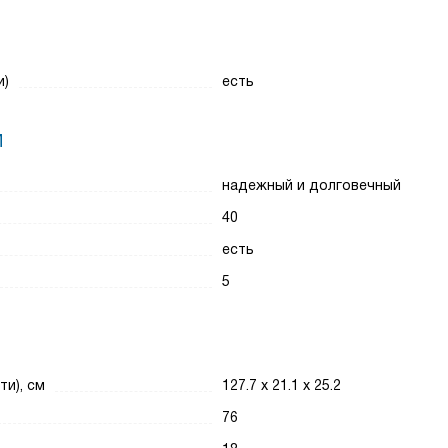
и)
есть
И
надежный и долговечный
40
есть
5
ти), см
127.7 х 21.1 х 25.2
76