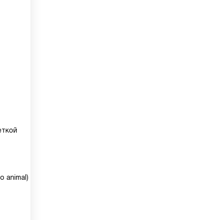
еткой
 animal)