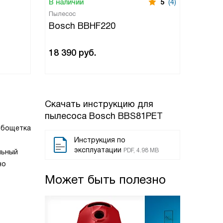
В наличии
5
(4)
В нали
Пылесос
Пылесо
Bosch BBHF220
Bosc
18 390
руб.
44 00
Скачать инструкцию для
пылесоса
Bosch BBS81PET
урбощетка
Инструкция по
эксплуатации
PDF, 4.98 MB
льный
но
Может быть полезно