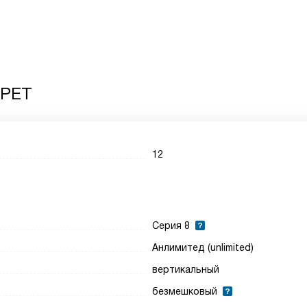
 PET
12
Cерия 8
Анлимитед (unlimited)
вертикальный
безмешковый