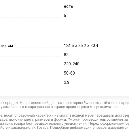
есть
5
ти), см
131.5 х 25.2 х 20.4
82
220-240
50-60
3.9
них продаж. На сегодняшний день на территорию РФ легальный ввоз товаро
у заказанного товара данные о стране производства могут отличаться.
, носят справочный характер и не могут в полной мере передавать достов
вара, включая цвета, размеры и формы. Фирма-производитель оставляет за
лектацию товара без предварительного уведомления. Перед оформлением З
йств и характеристик Товара. Подробная информация о товаре указывается