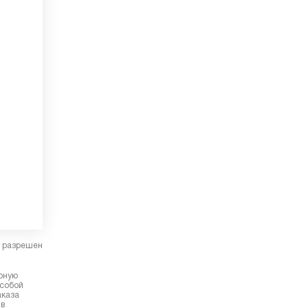
в разрешен
ерную
 собой
аказа
 в