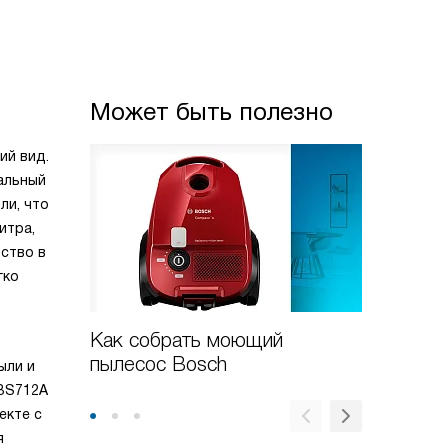
Может быть полезно
ий вид.
альный
ли, что
итра,
ство в
гко
Как собрать моющий
Новые 
пылесос Bosch
пылесо
ыли и
BBS712A
екте с
я