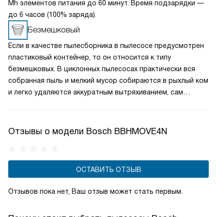
Mh элементов питания до 60 минут. Время подзарядки —
до 6 часов (100% заряда).
Безмешковый
Если в качестве пылесборника в пылесосе предусмотрен
пластиковый контейнер, то он относится к типу
безмешковых. В циклонных пылесосах практически вся
собранная пыль и мелкий мусор собираются в рыхлый ком
и легко удаляются аккуратным вытряхиванием, сам
контейнер можно вымыть. В пылесосах с аквафильтром
все загрязнения сразу после всасывания оказываются
в резервуаре с водой и по завершении уборки попросту
Отзывы о модели Bosch BBHMOVE4N
сливаются в канализацию.
ОСТАВИТЬ ОТЗЫВ
Отзывов пока нет, Ваш отзыв может стать первым.