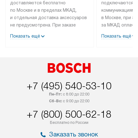
доставляются бесплатно
подключаются к
по Москве и в пределах МКАД,
коммуникациям 
и отдельная доставка аксессуаров
в Москве, при э
не предусмотрена. При заказе
за МКАД оплачив
бытовой техники от Bosch,
Специалисты сер
Показать ещё
Показать ещё
рекомендуем обсудить
партнера заним
с менеджером удобное время
подключением б
доставки и способ оплаты. Товары
Bosch. Установк
со статусом «В наличии» могут
профессиональн
быть отправлены покупателю
осуществляется
в течение трех дней. Если вам
плату, и дополни
+7 (495) 540-53-10
интересен товар «Под заказ»,
по монтажу опла
обсудите возможность его
прайсу. Сервис 
Пн-Пт:
с 8:00 до 22:00
приобретения с менеджером сайта.
гарантию 1 год 
Сб-Вс:
с 9:00 до 22:00
Товары с специальным лейблом
работы и испол
+7 (800) 500-62-18
доставляются бесплатно
материалы. Про
по Москве в пределах МКАД,
установление, п
Бесплатно по России
и отдельная доставка аксессуаров
и регулярное об
Заказать звонок
не предусмотрена.
обеспечивают п