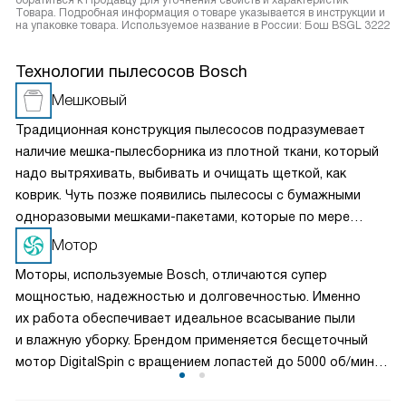
обратиться к Продавцу для уточнения свойств и характеристик
Товара. Подробная информация о товаре указывается в инструкции и
на упаковке товара. Используемое название в России: Бош BSGL 3222
Технологии пылесосов Bosch
Мешковый
Традиционная конструкция пылесосов подразумевает
наличие мешка-пылесборника из плотной ткани, который
надо вытряхивать, выбивать и очищать щеткой, как
коврик. Чуть позже появились пылесосы с бумажными
одноразовыми мешками-пакетами, которые по мере
заполнения не очищаются, а заменяются. Это самая
Мотор
простая, надежная и недорогая конструкция.
Моторы, используемые Bosch, отличаются супер
мощностью, надежностью и долговечностью. Именно
их работа обеспечивает идеальное всасывание пыли
и влажную уборку. Брендом применяется бесщеточный
мотор DigitalSpin с вращением лопастей до 5000 об/мин
и инновационный, значительно экономящий
электроэнергию HiSpin. При высокой мощности оба