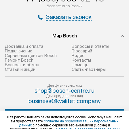
по Москве в пределах МКАД,
установление, п
Бесплатно по России
и отдельная доставка аксессуаров
и регулярное об
Заказать звонок
не предусмотрена.
обеспечивают п
и эффективную 
В оговоренный день служба
техники, предо
Мир Bosch
доставки доставит упакованный
ошибки и прежд
прибор до двери или прихожей.
Доставка и оплата
Вопросы и ответы
Если необходимо переместить
Готовые коммун
Подключение
Глоссарий
Сервисные центры Bosch
Видео
прибор до места установки,
предполагают, в
Ремонт Bosch
Контакты
пожалуйста, предварительно
от категории, на
Возврат и обмен
Помощь
Статьи и акции
Сайты-партнеры
уточните это с менеджером.
установленной р
За данную услугу взимается
к воде, крана и 
дополнительная плата. Важно
слива. Стандарт
Для физических лиц
shop@bosch-centre.ru
учитывать, что если размеры
включает в себя:
Для юридических лиц
прибора не позволяют ему пройти
транспортировоч
business@kvalitet.company
через дверной проем, сотрудники
разблокировку п
транспортной службы не могут
соединение отде
НАПИСАТЬ РУКОВОДСТВУ
Для работы нашего сайта используются cookie. Используя наш сайт,
демонтировать дверцы, ручки или
монтаж техники 
вы предоставляете
согласие на обработку ваших персональных
данных
с помощью сервисов веб-аналитики (Cookie) и
другие выступающие элементы, так
на место с пров
Политика конфиденциальности