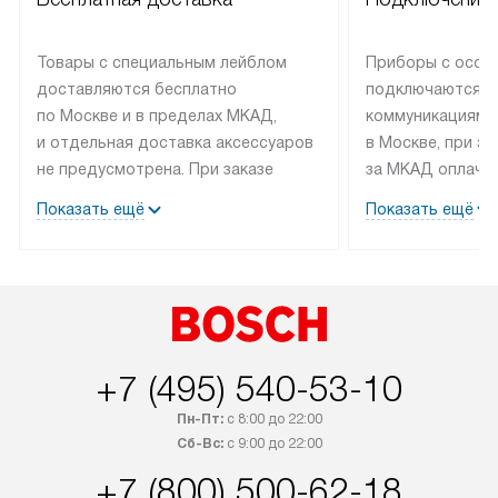
Товары с специальным лейблом
Приборы с особ
доставляются бесплатно
подключаются к
по Москве и в пределах МКАД,
коммуникациям 
и отдельная доставка аксессуаров
в Москве, при э
не предусмотрена. При заказе
за МКАД оплачив
бытовой техники от Bosch,
Специалисты сер
Показать ещё
Показать ещё
рекомендуем обсудить
партнера заним
с менеджером удобное время
подключением б
доставки и способ оплаты. Товары
Bosch. Установк
со статусом «В наличии» могут
профессиональн
быть отправлены покупателю
осуществляется
в течение трех дней. Если вам
плату, и дополни
+7 (495) 540-53-10
интересен товар «Под заказ»,
по монтажу опла
обсудите возможность его
прайсу. Сервис 
Пн-Пт:
с 8:00 до 22:00
приобретения с менеджером сайта.
гарантию 1 год 
Сб-Вс:
с 9:00 до 22:00
Товары с специальным лейблом
работы и испол
+7 (800) 500-62-18
доставляются бесплатно
материалы. Про