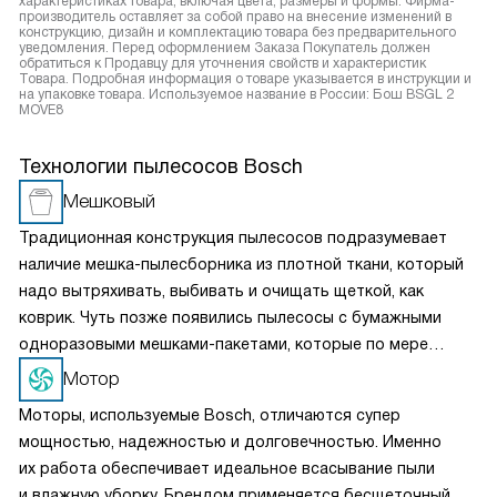
характеристиках товара, включая цвета, размеры и формы. Фирма-
производитель оставляет за собой право на внесение изменений в
конструкцию, дизайн и комплектацию товара без предварительного
уведомления. Перед оформлением Заказа Покупатель должен
обратиться к Продавцу для уточнения свойств и характеристик
Товара. Подробная информация о товаре указывается в инструкции и
на упаковке товара. Используемое название в России: Бош BSGL 2
MOVE8
Технологии пылесосов Bosch
Мешковый
Традиционная конструкция пылесосов подразумевает
наличие мешка-пылесборника из плотной ткани, который
надо вытряхивать, выбивать и очищать щеткой, как
коврик. Чуть позже появились пылесосы с бумажными
одноразовыми мешками-пакетами, которые по мере
заполнения не очищаются, а заменяются. Это самая
Мотор
простая, надежная и недорогая конструкция.
Моторы, используемые Bosch, отличаются супер
мощностью, надежностью и долговечностью. Именно
их работа обеспечивает идеальное всасывание пыли
и влажную уборку. Брендом применяется бесщеточный