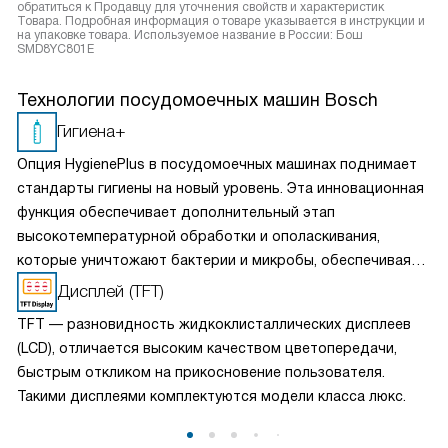
обратиться к Продавцу для уточнения свойств и характеристик
Товара. Подробная информация о товаре указывается в инструкции и
на упаковке товара. Используемое название в России: Бош
SMD8YC801E
Технологии посудомоечных машин Bosch
Гигиена+
Опция HygienePlus в посудомоечных машинах поднимает
стандарты гигиены на новый уровень. Эта инновационная
функция обеспечивает дополнительный этап
высокотемпературной обработки и ополаскивания,
которые уничтожают бактерии и микробы, обеспечивая
безукоризненную чистоту и безопасность. Независимо от
Дисплей (TFT)
сложности загрязнений, вы можете быть уверены, что
TFT — разновидность жидкоклисталлических дисплеев
ваша посуда и столовые приборы станут действительно
(LCD), отличается высоким качеством цветопередачи,
чистыми.
быстрым откликом на прикосновение пользователя.
Такими дисплеями комплектуются модели класса люкс.