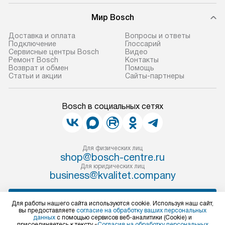
доставки доставит упакованный
ошибки и прежд
прибор до двери или прихожей.
Мир Bosch
Если необходимо переместить
Готовые коммун
Доставка и оплата
Вопросы и ответы
прибор до места установки,
предполагают, в
Подключение
Глоссарий
пожалуйста, предварительно
от категории, на
Сервисные центры Bosch
Видео
Ремонт Bosch
Контакты
уточните это с менеджером.
установленной р
Возврат и обмен
Помощь
За данную услугу взимается
к воде, крана и 
Статьи и акции
Сайты-партнеры
дополнительная плата. Важно
слива. Стандарт
учитывать, что если размеры
включает в себя:
Bosch в социальных сетях
прибора не позволяют ему пройти
транспортировоч
через дверной проем, сотрудники
разблокировку п
транспортной службы не могут
соединение отде
демонтировать дверцы, ручки или
монтаж техники 
Для физических лиц
shop@bosch-centre.ru
другие выступающие элементы, так
на место с пров
Для юридических лиц
как это может привести к отказу
подключение к 
business@kvalitet.company
в гарантийном ремонте в будущем.
коммуникациям, 
Перед заказом удостоверьтесь, что
и консультацию 
НАПИСАТЬ РУКОВОДСТВУ
Для работы нашего сайта используются cookie. Используя наш сайт,
сможете переместить прибор
В стандартную у
вы предоставляете
согласие на обработку ваших персональных
в нужное место, учитывая размеры
не включаются: 
данных
с помощью сервисов веб-аналитики (Cookie) и
Политика конфиденциальности
присоединяетесь к тексту «
Согласия на обработку персональных