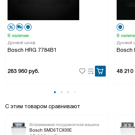
В наличии
В налич
Духовой шкаф
Духовой
Bosch HRG 7784B1
Bosch
283 960
руб.
48 210
С этим товаром сравнивают
Встраиваемая посудомоечная машина
Bosch SMD6TCX00E