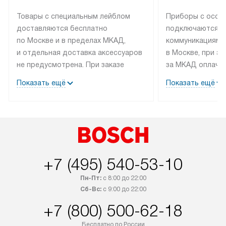
Товары с специальным лейблом
Приборы с особ
доставляются бесплатно
подключаются к
по Москве и в пределах МКАД,
коммуникациям 
и отдельная доставка аксессуаров
в Москве, при э
не предусмотрена. При заказе
за МКАД оплачив
бытовой техники от Bosch,
Специалисты сер
Показать ещё
Показать ещё
рекомендуем обсудить
партнера заним
с менеджером удобное время
подключением б
доставки и способ оплаты. Товары
Bosch. Установк
со статусом «В наличии» могут
профессиональн
быть отправлены покупателю
осуществляется
в течение трех дней. Если вам
плату, и дополни
+7 (495) 540-53-10
интересен товар «Под заказ»,
по монтажу опла
обсудите возможность его
прайсу. Сервис 
Пн-Пт:
с 8:00 до 22:00
приобретения с менеджером сайта.
гарантию 1 год 
Сб-Вс:
с 9:00 до 22:00
Товары с специальным лейблом
работы и испол
+7 (800) 500-62-18
доставляются бесплатно
материалы. Про
по Москве в пределах МКАД,
установление, п
Бесплатно по России