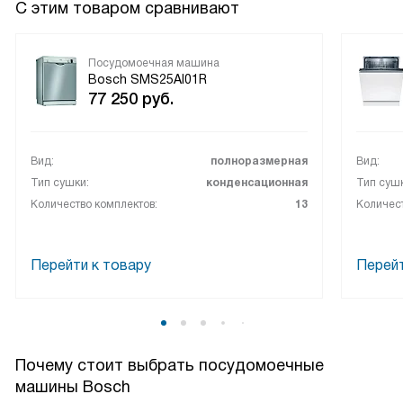
С этим товаром сравнивают
Посудомоечная машина
Bosch SMS25AI01R
77 250
руб.
Вид:
полноразмерная
Вид:
Тип сушки:
конденсационная
Тип сушк
Количество комплектов:
13
Количест
Перейти к товару
Перейт
Почему стоит выбрать посудомоечные
машины Bosch