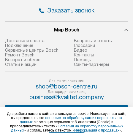
и отдельная доставка аксессуаров
и регулярное об
Заказать звонок
не предусмотрена.
обеспечивают п
и эффективную 
В оговоренный день служба
техники, предо
Мир Bosch
доставки доставит упакованный
ошибки и прежд
прибор до двери или прихожей.
Доставка и оплата
Вопросы и ответы
Если необходимо переместить
Готовые коммун
Подключение
Глоссарий
Сервисные центры Bosch
Видео
прибор до места установки,
предполагают, в
Ремонт Bosch
Контакты
пожалуйста, предварительно
от категории, на
Возврат и обмен
Помощь
Статьи и акции
Сайты-партнеры
уточните это с менеджером.
установленной р
За данную услугу взимается
к воде, крана и 
дополнительная плата. Важно
слива. Стандарт
Для физических лиц
shop@bosch-centre.ru
учитывать, что если размеры
включает в себя:
Для юридических лиц
прибора не позволяют ему пройти
транспортировоч
business@kvalitet.company
через дверной проем, сотрудники
разблокировку п
транспортной службы не могут
соединение отде
НАПИСАТЬ РУКОВОДСТВУ
Для работы нашего сайта используются cookie. Используя наш сайт,
демонтировать дверцы, ручки или
монтаж техники 
вы предоставляете
согласие на обработку ваших персональных
данных
с помощью сервисов веб-аналитики (Cookie) и
другие выступающие элементы, так
на место с пров
Политика конфиденциальности
присоединяетесь к тексту «
Согласия на обработку персональных
данных
» и соглашаетесь с текстом «
Информация о продавцах
».
как это может привести к отказу
подключение к 
Условия продажи