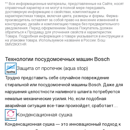
** Все информационные материалы, представленные на Сайте, носят
справочный характер и не могут в полной мере передавать
достоверную информацию о свойствах, комплектации и
характеристиках товара, включая цвета, размеры и формы. Фирма-
производитель оставляет за собой право на внесение изменений в
конструкцию, дизайн и комплектацию товара без предварительного
уведомления. Перед оформлением Заказа Покупатель должен
обратиться к Продавцу для уточнения свойств и характеристик
Товара. Подробная информация о товаре указывается в инструкции и
на упаковке товара. Используемое название в России: Бош
SMV2IKX1HR
Технологии посудомоечных машин Bosch
Защита от протечек (aqua stop)
Трудно представить себе случайное повреждение
стиральной или посудомоечной машины Bosch. Даже для
нарушения целостности наливного шланга потребуются
немалые механические усилия. Но, если подобная
аварийная ситуация все-таки произойдет, сработает
система АquaStop («ВодаСтоп»): при достижении
Конденсационная сушка
определенного уровня воды в страховочной емкости
Конденсационная сушка — это инновационный подход к
срабатывает поплавковый выключатель, и клапаны