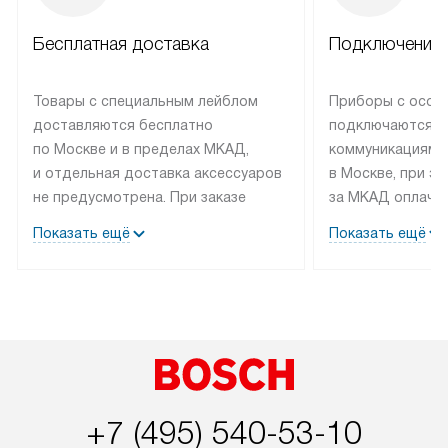
Бесплатная доставка
Подключение 
Товары с специальным лейблом
Приборы с особ
доставляются бесплатно
подключаются к
по Москве и в пределах МКАД,
коммуникациям 
и отдельная доставка аксессуаров
в Москве, при э
не предусмотрена. При заказе
за МКАД оплачив
бытовой техники от Bosch,
Специалисты сер
Показать ещё
Показать ещё
рекомендуем обсудить
партнера заним
с менеджером удобное время
подключением б
доставки и способ оплаты. Товары
Bosch. Установк
со статусом «В наличии» могут
профессиональн
быть отправлены покупателю
осуществляется
в течение трех дней. Если вам
плату, и дополни
интересен товар «Под заказ»,
по монтажу опла
обсудите возможность его
прайсу. Сервис 
+7 (495) 540-53-10
приобретения с менеджером сайта.
гарантию 1 год 