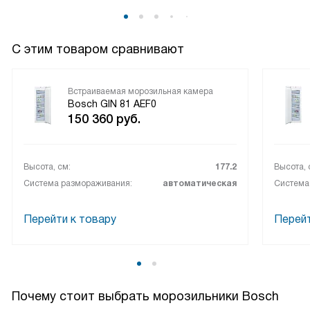
С этим товаром сравнивают
Встраиваемая морозильная камера
Bosch GIN 81 AEF0
150 360
руб.
Высота, см:
177.2
Высота, 
Система размораживания:
автоматическая
Система
Перейти к товару
Перейт
Почему стоит выбрать морозильники Bosch