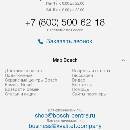
Товары с специальным лейблом
работы и испол
Пн-Пт:
с 8:00 до 22:00
Сб-Вс:
с 9:00 до 22:00
доставляются бесплатно
материалы. Про
по Москве в пределах МКАД,
установление, п
+7 (800) 500-62-18
и отдельная доставка аксессуаров
и регулярное об
Бесплатно по России
не предусмотрена.
обеспечивают п
и эффективную 
Заказать звонок
В оговоренный день служба
техники, предо
доставки доставит упакованный
ошибки и прежд
прибор до двери или прихожей.
Мир Bosch
Если необходимо переместить
Готовые коммун
Доставка и оплата
Вопросы и ответы
прибор до места установки,
предполагают, в
Подключение
Глоссарий
пожалуйста, предварительно
от категории, на
Сервисные центры Bosch
Видео
Ремонт Bosch
Контакты
уточните это с менеджером.
установленной р
Возврат и обмен
Помощь
За данную услугу взимается
к воде, крана и 
Статьи и акции
Сайты-партнеры
дополнительная плата. Важно
слива. Стандарт
учитывать, что если размеры
включает в себя:
Для физических лиц
прибора не позволяют ему пройти
транспортировоч
shop@bosch-centre.ru
через дверной проем, сотрудники
разблокировку п
Для юридических лиц
business@kvalitet.company
транспортной службы не могут
соединение отде