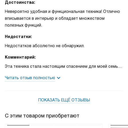
Достоинства:
Невероятно удобная и функциональная техника! Отлично
вписывается в интерьер и обладает множеством
полезных функций.
Недостатки:
Недостатков абсолютно не обнаружил.
Комментарий:
Эта техника стала настоящим спасением для моей семьи!
Встроенная система охлаждения работает безупречно,
Читать отзыв полностью
поддерживая оптимальную температуру для продуктов.
Это очень важно, когда у тебя дома маленькие дети и
требуется хранить много свежих продуктов.
ПОКАЗАТЬ ЕЩЁ ОТЗЫВЫ
Функция SuperFreezing впечатляет! Она быстро
замораживает продукты, что позволяет сохранить все
полезные вещества. Это особенно пригодилось, когда мы
С этим товаром приобретают
решили заморозить ягоды на зиму.