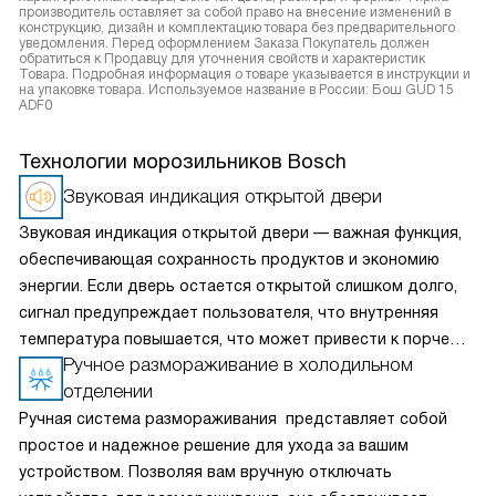
производитель оставляет за собой право на внесение изменений в
конструкцию, дизайн и комплектацию товара без предварительного
уведомления. Перед оформлением Заказа Покупатель должен
обратиться к Продавцу для уточнения свойств и характеристик
Товара. Подробная информация о товаре указывается в инструкции и
на упаковке товара. Используемое название в России: Бош GUD 15
ADF0
Технологии морозильников Bosch
Звуковая индикация открытой двери
Звуковая индикация открытой двери — важная функция,
обеспечивающая сохранность продуктов и экономию
энергии. Если дверь остается открытой слишком долго,
сигнал предупреждает пользователя, что внутренняя
температура повышается, что может привести к порче
Ручное размораживание в холодильном
продуктов. Эта функция также помогает снизить расход
отделении
электроэнергии, предотвращая ненужные потери холода.
Звуковая индикация особенно полезна в семьях с детьми
Ручная система размораживания представляет собой
или пожилыми людьми, где вероятность случайного
простое и надежное решение для ухода за вашим
оставления двери открытой выше.
устройством. Позволяя вам вручную отключать