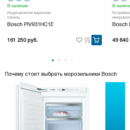
В наличии
В налич
Индукционная варочная
Встраива
панель
микровол
Bosch PIV931HC1E
Bosch
161 250
руб.
49 840
Почему стоит выбрать морозильники Bosch