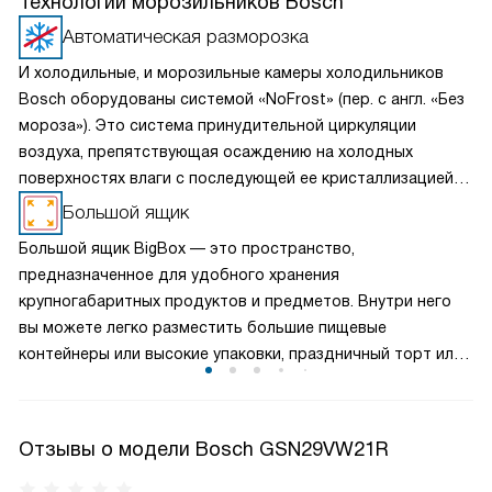
Технологии морозильников Bosch
Автоматическая разморозка
И холодильные, и морозильные камеры холодильников
Bosch оборудованы системой «NoFrost» (пер. с англ. «Без
мороза»). Это система принудительной циркуляции
воздуха, препятствующая осаждению на холодных
поверхностях влаги с последующей ее кристаллизацией —
превращением в иней. Такие холодильники не требуют
Большой ящик
периодического размораживания. При этом
Большой ящик BigBox — это пространство,
подразумевается, что холодильник эксплуатируется
предназначенное для удобного хранения
в нормальном режиме. Если же дверцу агрегата подолгу
крупногабаритных продуктов и предметов. Внутри него
держать распахнутой при каждом открытии, испаритель
вы можете легко разместить большие пищевые
все-таки может обледенеть. В таком случае
контейнеры или высокие упаковки, праздничный торт или
автоматического оттаивания может оказаться
птицу целиком. Большой ящик BigBox позволяет
недостаточно.
максимально использовать пространство вашей техники,
обеспечивая удобный доступ и хранение продуктов
Отзывы о модели Bosch GSN29VW21R
разных размеров.