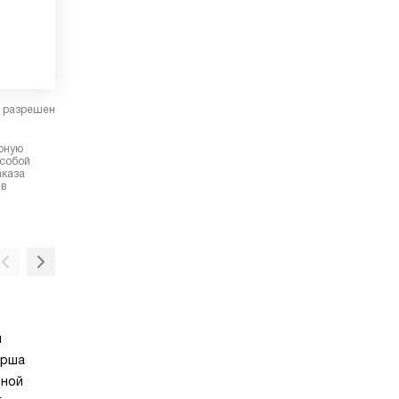
в разрешен
ерную
 собой
аказа
 в
Планетарный принцип вращения на
ы
MultiMotion Drive — планетарный принцип 
арша
насадок, обеспечивает идеальное смешива
дной
ингредиентов, быстрое взбивание соусов и