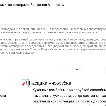
тами, не содержат Бисфенол А
есть
них продаж. На сегодняшний день на территорию РФ легальный ввоз товаро
у заказанного товара данные о стране производства могут отличаться.
, носят справочный характер и не могут в полной мере передавать достов
вара, включая цвета, размеры и формы. Фирма-производитель оставляет за
лектацию товара без предварительного уведомления. Перед оформлением З
йств и характеристик Товара. Подробная информация о товаре указывается
 России: Бош MUMS2EW40
Насадка мясорубка
х
Кухонные комбайны с мясорубкой способн
рока
измельчать кусковое мясо до состояния ф
различной консистенции: от почти одноро