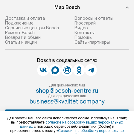
В оговоренный день служба
техники, предо
Мир Bosch
доставки доставит упакованный
ошибки и прежд
прибор до двери или прихожей.
Доставка и оплата
Вопросы и ответы
Если необходимо переместить
Готовые коммун
Подключение
Глоссарий
Сервисные центры Bosch
Видео
прибор до места установки,
предполагают, в
Ремонт Bosch
Контакты
пожалуйста, предварительно
от категории, на
Возврат и обмен
Помощь
Статьи и акции
Сайты-партнеры
уточните это с менеджером.
установленной р
За данную услугу взимается
к воде, крана и 
дополнительная плата. Важно
слива. Стандарт
Bosch в социальных сетях
учитывать, что если размеры
включает в себя:
прибора не позволяют ему пройти
транспортировоч
через дверной проем, сотрудники
разблокировку п
Для физических лиц
транспортной службы не могут
соединение отде
shop@bosch-centre.ru
демонтировать дверцы, ручки или
монтаж техники 
Для юридических лиц
business@kvalitet.company
другие выступающие элементы, так
на место с пров
как это может привести к отказу
подключение к 
НАПИСАТЬ РУКОВОДСТВУ
в гарантийном ремонте в будущем.
коммуникациям, 
Для работы нашего сайта используются cookie. Используя наш сайт,
вы предоставляете
согласие на обработку ваших персональных
Перед заказом удостоверьтесь, что
и консультацию 
данных
с помощью сервисов веб-аналитики (Cookie) и
сможете переместить прибор
Политика конфиденциальности
В стандартную у
присоединяетесь к тексту «
Согласия на обработку персональных