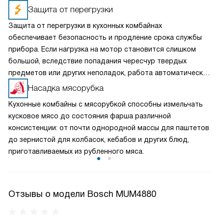
Защита от перегрузки
Защита от перегрузки в кухонных комбайнах
обеспечивает безопасность и продление срока службы
прибора. Если нагрузка на мотор становится слишком
большой, вследствие попадания чересчур твердых
предметов или других неполадок, работа автоматически
прекращается. Это позволяет предотвратить
Насадка мясорубка
повреждения мотора и оборудования. Таким образом, вы
Кухонные комбайны с мясорубкой способны измельчать
можете сосредоточиться на приготовлении, доверив
кусковое мясо до состояния фарша различной
заботу о технике ее надежной защите.
консистенции: от почти однородной массы для паштетов
до зернистой для колбасок, кебабов и других блюд,
приготавливаемых из рубленного мяса.
Отзывы о модели Bosch MUM4880