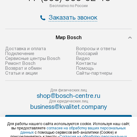
по Москве в пределах МКАД,
установление, п
Бесплатно по России
и отдельная доставка аксессуаров
и регулярное об
Заказать звонок
не предусмотрена.
обеспечивают п
и эффективную 
В оговоренный день служба
техники, предо
Мир Bosch
доставки доставит упакованный
ошибки и прежд
прибор до двери или прихожей.
Доставка и оплата
Вопросы и ответы
Если необходимо переместить
Готовые коммун
Подключение
Глоссарий
Сервисные центры Bosch
Видео
прибор до места установки,
предполагают, в
Ремонт Bosch
Контакты
пожалуйста, предварительно
от категории, на
Возврат и обмен
Помощь
Статьи и акции
Сайты-партнеры
уточните это с менеджером.
установленной р
За данную услугу взимается
к воде, крана и 
дополнительная плата. Важно
слива. Стандарт
Для физических лиц
shop@bosch-centre.ru
учитывать, что если размеры
включает в себя:
Для юридических лиц
прибора не позволяют ему пройти
транспортировоч
business@kvalitet.company
через дверной проем, сотрудники
разблокировку п
транспортной службы не могут
соединение отде
НАПИСАТЬ РУКОВОДСТВУ
Для работы нашего сайта используются cookie. Используя наш сайт,
демонтировать дверцы, ручки или
монтаж техники 
вы предоставляете
согласие на обработку ваших персональных
данных
с помощью сервисов веб-аналитики (Cookie) и
другие выступающие элементы, так
на место с пров
Политика конфиденциальности
присоединяетесь к тексту «
Согласия на обработку персональных