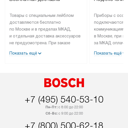
Товары с специальным лейблом
Приборы с особ
доставляются бесплатно
подключаются к
по Москве и в пределах МКАД,
коммуникациям 
и отдельная доставка аксессуаров
в Москве, при э
не предусмотрена. При заказе
за МКАД оплачив
бытовой техники от Bosch,
Специалисты сер
Показать ещё
Показать ещё
рекомендуем обсудить
партнера заним
с менеджером удобное время
подключением б
доставки и способ оплаты. Товары
Bosch. Установк
со статусом «В наличии» могут
профессиональн
быть отправлены покупателю
осуществляется
в течение трех дней. Если вам
плату, и дополни
+7 (495) 540-53-10
интересен товар «Под заказ»,
по монтажу опла
обсудите возможность его
прайсу. Сервис 
Пн-Пт:
с 8:00 до 22:00
приобретения с менеджером сайта.
гарантию 1 год 
Сб-Вс:
с 9:00 до 22:00
Товары с специальным лейблом
работы и испол
+7 (800) 500-62-18
доставляются бесплатно
материалы. Про