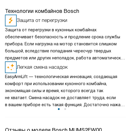
Технологии комбайнов Bosch
Защита от перегрузки
Защита от перегрузки в кухонных комбайнах
обеспечивает безопасность и продление срока службы
прибора. Если нагрузка на мотор становится слишком
большой, вследствие попадания чересчур твердых
предметов или других неполадок, работа автоматически
прекращается. Это позволяет предотвратить
Легкая смена насадок
повреждения мотора и оборудования. Таким образом, вы
EasyArmLift — технологическая инновация, создающая
можете сосредоточиться на приготовлении, доверив
комфорт при использовании кухонного комбайна,
заботу о технике ее надежной защите.
экономящая силы и время, которого всегда так
не хватает. Смена насадок не доставляет труда, если
в вашем приборе есть такая функция. Достаточно нажать
кнопку, чтобы рычаг поднялся и обеспечил полный доступ
к сменным элементам.
Отзывы о модели Bosch MUMS2EW00