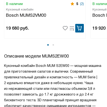
В наличии
5
(2)
В налич
Кухонный комбайн
Кухонный
Bosch MUMS2VM00
Bosch
19 680
руб.
19 920
Описание модели
MUMS2EW00
Кухонный комбайн Bosch MUM S2EW00 — мощная машина
для приготовления салатов и выпечки. Современный
привлекательный дизайн и компактность — MUM Serie |
2 идеально впишется даже в небольшую кухню. Чаша
из нержавеющей стали или пластмассы объемом 3,8 л
позволяет замесить до 1.7 кг дрожжевого и до 2.4 кг
бисквитного теста. 3D планетарный принцип вращения
обеспечит качественное смешивание ингредиентов —