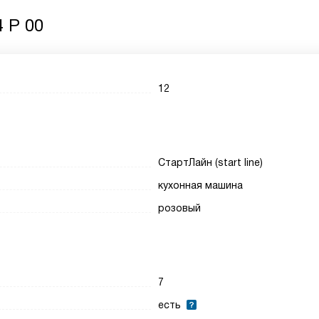
 P 00
12
СтартЛайн (start line)
кухонная машина
розовый
7
есть