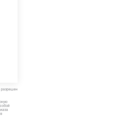
в разрешен
ерную
 собой
аказа
 в