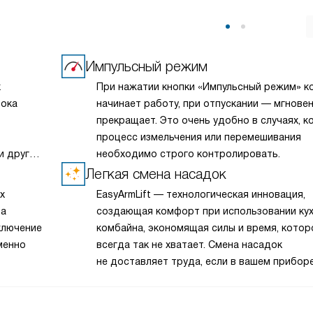
Импульсный режим
х
При нажатии кнопки «Импульсный режим» к
рока
начинает работу, при отпускании — мгнове
прекращает. Это очень удобно в случаях, к
процесс измельчения или перемешивания
и других
необходимо строго контролировать.
ется.
Легкая смена насадок
я
х
EasyArmLift — технологическая инновация,
ы можете
та
создающая комфорт при использовании ку
ив
ключение
комбайна, экономящая силы и время, котор
менно
всегда так не хватает. Смена насадок
не доставляет труда, если в вашем прибор
аботать
такая функция. Достаточно нажать кнопку,
Это
рычаг поднялся и обеспечил полный досту
к сменным элементам.