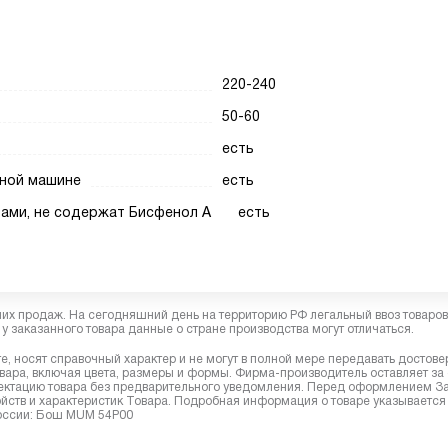
220-240
50-60
есть
чной машине
есть
тами, не содержат Бисфенол А
есть
них продаж. На сегодняшний день на территорию РФ легальный ввоз товаро
у заказанного товара данные о стране производства могут отличаться.
, носят справочный характер и не могут в полной мере передавать достов
вара, включая цвета, размеры и формы. Фирма-производитель оставляет за
лектацию товара без предварительного уведомления. Перед оформлением З
йств и характеристик Товара. Подробная информация о товаре указывается
России: Бош MUM 54P00