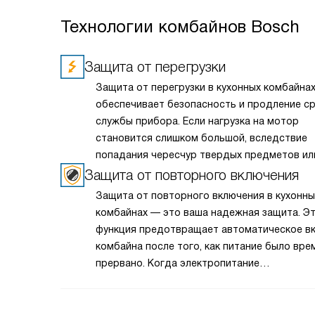
Технологии комбайнов Bosch
Защита от перегрузки
Защита от перегрузки в кухонных комбайна
обеспечивает безопасность и продление с
службы прибора. Если нагрузка на мотор
становится слишком большой, вследствие
попадания чересчур твердых предметов ил
неполадок, работа автоматически прекраща
Защита от повторного включения
Это позволяет предотвратить повреждени
Защита от повторного включения в кухонны
мотора и оборудования. Таким образом, в
комбайнах — это ваша надежная защита. Э
сосредоточиться на приготовлении, довер
функция предотвращает автоматическое в
заботу о технике ее надежной защите.
комбайна после того, как питание было вре
прервано. Когда электропитание
восстанавливается, комбайн не начинает р
автоматически, его надо включить заново. 
защищает вас от возможных неудобств и