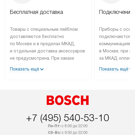
Бесплатная доставка
Подключение 
Товары с специальным лейблом
Приборы с особ
доставляются бесплатно
подключаются к
по Москве и в пределах МКАД,
коммуникациям 
и отдельная доставка аксессуаров
в Москве, при э
не предусмотрена. При заказе
за МКАД оплачив
бытовой техники от Bosch,
Специалисты сер
Показать ещё
Показать ещё
рекомендуем обсудить
партнера заним
с менеджером удобное время
подключением б
доставки и способ оплаты. Товары
Bosch. Установк
со статусом «В наличии» могут
профессиональн
быть отправлены покупателю
осуществляется
в течение трех дней. Если вам
плату, и дополни
+7 (495) 540-53-10
интересен товар «Под заказ»,
по монтажу опла
обсудите возможность его
прайсу. Сервис 
Пн-Пт:
с 8:00 до 22:00
приобретения с менеджером сайта.
гарантию 1 год 
Сб-Вс:
с 9:00 до 22:00