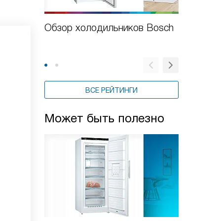
Обзор холодильников Bosch
Рейтин
холоди
года
ВСЕ РЕЙТИНГИ
Может быть полезно