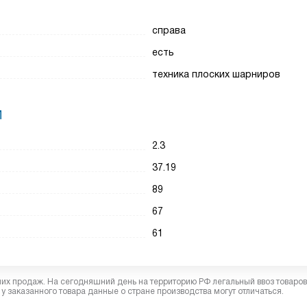
справа
есть
техника плоских шарниров
И
2.3
37.19
89
67
61
них продаж. На сегодняшний день на территорию РФ легальный ввоз товаро
у заказанного товара данные о стране производства могут отличаться.