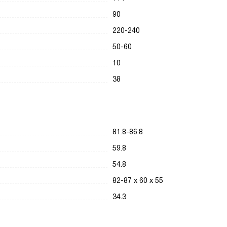
90
220-240
50-60
10
38
81.8-86.8
59.8
54.8
82-87 х 60 х 55
34.3