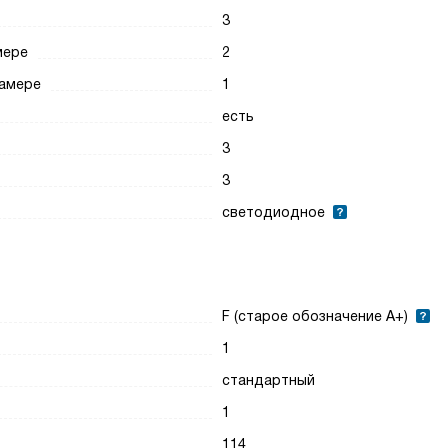
3
мере
2
камере
1
есть
3
3
светодиодное
F (старое обозначение A+)
1
стандартный
1
114