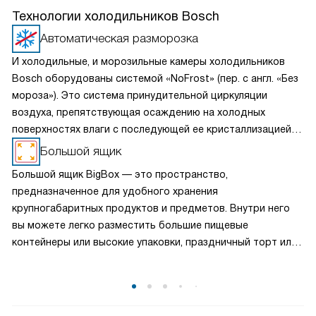
Технологии холодильников Bosch
Автоматическая разморозка
И холодильные, и морозильные камеры холодильников
Bosch оборудованы системой «NoFrost» (пер. с англ. «Без
мороза»). Это система принудительной циркуляции
воздуха, препятствующая осаждению на холодных
поверхностях влаги с последующей ее кристаллизацией —
превращением в иней. Такие холодильники не требуют
Большой ящик
периодического размораживания. При этом
Большой ящик BigBox — это пространство,
подразумевается, что холодильник эксплуатируется
предназначенное для удобного хранения
в нормальном режиме. Если же дверцу агрегата подолгу
крупногабаритных продуктов и предметов. Внутри него
держать распахнутой при каждом открытии, испаритель
вы можете легко разместить большие пищевые
все-таки может обледенеть. В таком случае
контейнеры или высокие упаковки, праздничный торт или
автоматического оттаивания может оказаться
птицу целиком. Большой ящик BigBox позволяет
недостаточно.
максимально использовать пространство вашей техники,
обеспечивая удобный доступ и хранение продуктов
разных размеров.