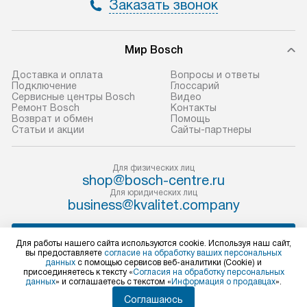
Заказать звонок
не предусмотрена.
обеспечивают п
и эффективную 
В оговоренный день служба
техники, предо
Мир Bosch
доставки доставит упакованный
ошибки и прежд
прибор до двери или прихожей.
Доставка и оплата
Вопросы и ответы
Если необходимо переместить
Готовые коммун
Подключение
Глоссарий
Сервисные центры Bosch
Видео
прибор до места установки,
предполагают, в
Ремонт Bosch
Контакты
пожалуйста, предварительно
от категории, на
Возврат и обмен
Помощь
Статьи и акции
Сайты-партнеры
уточните это с менеджером.
установленной р
За данную услугу взимается
к воде, крана и 
дополнительная плата. Важно
слива. Стандарт
Для физических лиц
shop@bosch-centre.ru
учитывать, что если размеры
включает в себя:
Для юридических лиц
прибора не позволяют ему пройти
транспортировоч
business@kvalitet.company
через дверной проем, сотрудники
разблокировку п
транспортной службы не могут
соединение отде
НАПИСАТЬ РУКОВОДСТВУ
Для работы нашего сайта используются cookie. Используя наш сайт,
демонтировать дверцы, ручки или
монтаж техники 
вы предоставляете
согласие на обработку ваших персональных
данных
с помощью сервисов веб-аналитики (Cookie) и
другие выступающие элементы, так
на место с пров
Политика конфиденциальности
присоединяетесь к тексту «
Согласия на обработку персональных
данных
» и соглашаетесь с текстом «
Информация о продавцах
».
как это может привести к отказу
подключение к 
Условия продажи
в гарантийном ремонте в будущем.
Карта сайта
коммуникациям, 
Соглашаюсь