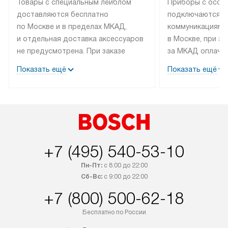
Товары с специальным лейблом
Приборы с особ
доставляются бесплатно
подключаются к
по Москве и в пределах МКАД,
коммуникациям 
и отдельная доставка аксессуаров
в Москве, при э
не предусмотрена. При заказе
за МКАД оплачив
бытовой техники от Bosch,
Специалисты сер
Показать ещё
Показать ещё
рекомендуем обсудить
партнера заним
с менеджером удобное время
подключением б
доставки и способ оплаты. Товары
Bosch. Установк
со статусом «В наличии» могут
профессиональн
быть отправлены покупателю
осуществляется
в течение трех дней. Если вам
плату, и дополни
+7 (495) 540-53-10
интересен товар «Под заказ»,
по монтажу опла
обсудите возможность его
прайсу. Сервис 
Пн-Пт:
с 8:00 до 22:00
приобретения с менеджером сайта.
гарантию 1 год 
Сб-Вс:
с 9:00 до 22:00
Товары с специальным лейблом
работы и испол
+7 (800) 500-62-18
доставляются бесплатно
материалы. Про
по Москве в пределах МКАД,
установление, п
Бесплатно по России
и отдельная доставка аксессуаров
и регулярное об