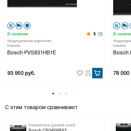
В наличии
5
(3)
В налич
Индукционная варочная
Индукцио
панель
панель
Bosch PVS831HB1E
Bosch 
93 950
руб.
78 000
С этим товаром сравнивают
Компактный духовой шкаф
Bosch CSG656BS2