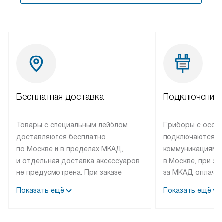
Бесплатная доставка
Подключение 
Товары с специальным лейблом
Приборы с особ
доставляются бесплатно
подключаются к
по Москве и в пределах МКАД,
коммуникациям 
и отдельная доставка аксессуаров
в Москве, при э
не предусмотрена. При заказе
за МКАД оплачив
бытовой техники от Bosch,
Специалисты сер
Показать ещё
Показать ещё
рекомендуем обсудить
партнера заним
с менеджером удобное время
подключением б
доставки и способ оплаты. Товары
Bosch. Установк