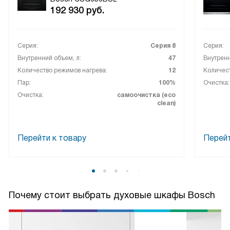
192 930
руб.
Серия:
Серия 8
Серия:
Внутренний объем, л:
47
Внутренн
Количество режимов нагрева:
12
Количест
Пар:
100%
Очистка:
Очистка:
самоочистка (eco
clean)
Перейти к товару
Перейт
Почему стоит выбрать духовые шкафы Bosch