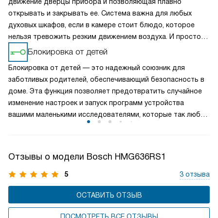
движение дверцы прибора и позволяющая плавно
открывать и закрывать ее. Система важна для любых
духовых шкафов, если в камере стоит блюдо, которое
нельзя тревожить резким движением воздуха. И просто
необходима для газового варианта, в котором можно
Блокировка от детей
погасить огонь, если резко захлопнута дверца.
Блокировка от детей — это надежный союзник для
заботливых родителей, обеспечивающий безопасность в
доме. Эта функция позволяет предотвратить случайное
изменение настроек и запуск программ устройства
вашими маленькими исследователями, которые так любят
нажимать на кнопки. Активировав блокировку, вы можете
спокойно заниматься своими делами, зная, что ваши дети
не смогут случайно повлиять на работу бытовой техники.
Отзывы о модели Bosch HMG636RS1
5
3 отзыва
ОСТАВИТЬ ОТЗЫВ
ПОСМОТРЕТЬ ВСЕ ОТЗЫВЫ