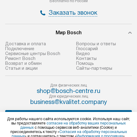
Бесплатно по России
и отдельная доставка аксессуаров
и регулярное об
Заказать звонок
не предусмотрена.
обеспечивают п
и эффективную 
В оговоренный день служба
техники, предо
Мир Bosch
доставки доставит упакованный
ошибки и прежд
прибор до двери или прихожей.
Доставка и оплата
Вопросы и ответы
Если необходимо переместить
Готовые коммун
Подключение
Глоссарий
Сервисные центры Bosch
Видео
прибор до места установки,
предполагают, в
Ремонт Bosch
Контакты
пожалуйста, предварительно
от категории, на
Возврат и обмен
Помощь
Статьи и акции
Сайты-партнеры
уточните это с менеджером.
установленной р
За данную услугу взимается
к воде, крана и 
дополнительная плата. Важно
слива. Стандарт
Для физических лиц
shop@bosch-centre.ru
учитывать, что если размеры
включает в себя:
Для юридических лиц
прибора не позволяют ему пройти
транспортировоч
business@kvalitet.company
через дверной проем, сотрудники
разблокировку п
транспортной службы не могут
соединение отде
НАПИСАТЬ РУКОВОДСТВУ
Для работы нашего сайта используются cookie. Используя наш сайт,
демонтировать дверцы, ручки или
монтаж техники 
вы предоставляете
согласие на обработку ваших персональных
данных
с помощью сервисов веб-аналитики (Cookie) и
другие выступающие элементы, так
на место с пров
Политика конфиденциальности
присоединяетесь к тексту «
Согласия на обработку персональных
данных
» и соглашаетесь с текстом «
Информация о продавцах
».
как это может привести к отказу
подключение к 