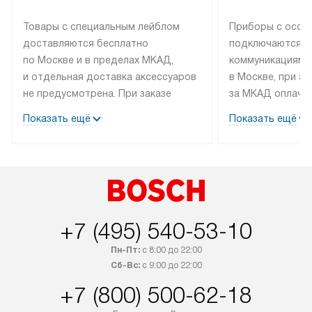
Товары с специальным лейблом
Приборы с особ
доставляются бесплатно
подключаются к
по Москве и в пределах МКАД,
коммуникациям 
и отдельная доставка аксессуаров
в Москве, при э
не предусмотрена. При заказе
за МКАД оплачив
бытовой техники от Bosch,
Специалисты сер
Показать ещё
Показать ещё
рекомендуем обсудить
партнера заним
с менеджером удобное время
подключением б
доставки и способ оплаты. Товары
Bosch. Установк
со статусом «В наличии» могут
профессиональн
быть отправлены покупателю
осуществляется
в течение трех дней. Если вам
плату, и дополни
+7 (495) 540-53-10
интересен товар «Под заказ»,
по монтажу опла
обсудите возможность его
прайсу. Сервис 
Пн-Пт:
с 8:00 до 22:00
приобретения с менеджером сайта.
гарантию 1 год 
Сб-Вс:
с 9:00 до 22:00
Товары с специальным лейблом
работы и испол
+7 (800) 500-62-18
доставляются бесплатно
материалы. Про
по Москве в пределах МКАД,
установление, п