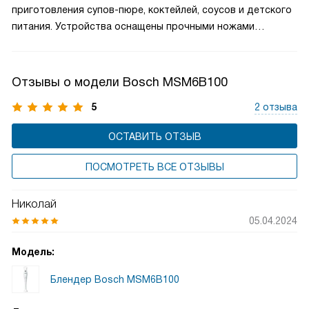
приготовления супов-пюре, коктейлей, соусов и детского
питания. Устройства оснащены прочными ножами
из нержавеющей стали, плавной регулировкой скорости
и эргономичным дизайном для комфортного
использования. Некоторые модели комплектуются
Отзывы о модели Bosch MSM6B100
дополнительными насадками, расширяя возможности
5
2 отзыва
кухонной подготовки. Блендеры Bosch — это практичный
выбор для тех, кто ценит качество и функциональность.
ОСТАВИТЬ ОТЗЫВ
ПОСМОТРЕТЬ ВСЕ ОТЗЫВЫ
Николай
05.04.2024
Модель:
Блендер Bosch MSM6B100