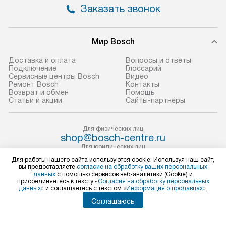
Заказать звонок
не предусмотрена.
обеспечивают п
и эффективную 
В оговоренный день служба
техники, предо
Мир Bosch
доставки доставит упакованный
ошибки и прежд
прибор до двери или прихожей.
Доставка и оплата
Вопросы и ответы
Если необходимо переместить
Готовые коммун
Подключение
Глоссарий
Сервисные центры Bosch
Видео
прибор до места установки,
предполагают, в
Ремонт Bosch
Контакты
пожалуйста, предварительно
от категории, на
Возврат и обмен
Помощь
Статьи и акции
Сайты-партнеры
уточните это с менеджером.
установленной р
За данную услугу взимается
к воде, крана и 
дополнительная плата. Важно
слива. Стандарт
Для физических лиц
shop@bosch-centre.ru
учитывать, что если размеры
включает в себя:
Для юридических лиц
прибора не позволяют ему пройти
транспортировоч
business@kvalitet.company
Для работы нашего сайта используются cookie. Используя наш сайт,
через дверной проем, сотрудники
разблокировку п
вы предоставляете
согласие на обработку ваших персональных
данных
с помощью сервисов веб-аналитики (Cookie) и
транспортной службы не могут
соединение отде
НАПИСАТЬ РУКОВОДСТВУ
присоединяетесь к тексту «
Согласия на обработку персональных
данных
» и соглашаетесь с текстом «
Информация о продавцах
».
демонтировать дверцы, ручки или
монтаж техники 
другие выступающие элементы, так
на место с пров
Соглашаюсь
Политика конфиденциальности
как это может привести к отказу
подключение к 
Условия продажи
в гарантийном ремонте в будущем.
Карта сайта
коммуникациям, 