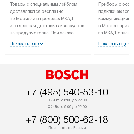
Товары с специальным лейблом
Приборы с особ
доставляются бесплатно
подключаются к
по Москве и в пределах МКАД,
коммуникациям 
и отдельная доставка аксессуаров
в Москве, при э
не предусмотрена. При заказе
за МКАД оплачив
бытовой техники от Bosch,
Специалисты сер
Показать ещё
Показать ещё
рекомендуем обсудить
партнера заним
с менеджером удобное время
подключением б
доставки и способ оплаты. Товары
Bosch. Установк
со статусом «В наличии» могут
профессиональн
быть отправлены покупателю
осуществляется
в течение трех дней. Если вам
плату, и дополни
+7 (495) 540-53-10
интересен товар «Под заказ»,
по монтажу опла
обсудите возможность его
прайсу. Сервис 
Пн-Пт:
с 8:00 до 22:00
приобретения с менеджером сайта.
гарантию 1 год 
Сб-Вс:
с 9:00 до 22:00
Товары с специальным лейблом
работы и испол
+7 (800) 500-62-18
доставляются бесплатно
материалы. Про
по Москве в пределах МКАД,
установление, п
Бесплатно по России
и отдельная доставка аксессуаров
и регулярное об