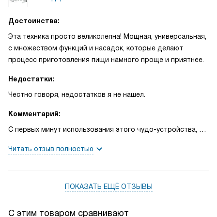
Достоинства:
Эта техника просто великолепна! Мощная, универсальная,
с множеством функций и насадок, которые делают
процесс приготовления пищи намного проще и приятнее.
Недостатки:
Честно говоря, недостатков я не нашел.
Комментарий:
С первых минут использования этого чудо-устройства, я
был поражен его функциональностью и удобством. Оно
Читать отзыв полностью
превратило мою кухню в настоящую кулинарную
лабораторию! Мощный мотор позволяет измельчать даже
самые твердые продукты, а регулировка скорости делает
ПОКАЗАТЬ ЕЩЁ ОТЗЫВЫ
процесс контролируемым и безопасным.
Но особенно я хочу выделить его эргономичность. Ручка
С этим товаром сравнивают