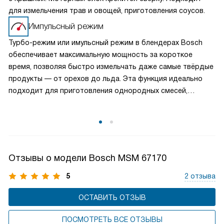
для измельчения трав и овощей, приготовления соусов.
Импульсный режим
Турбо-режим или имульсный режим в блендерах Bosch
обеспечивает максимальную мощность за короткое
время, позволяя быстро измельчать даже самые твёрдые
продукты — от орехов до льда. Эта функция идеально
подходит для приготовления однородных смесей,
коктейлей и пюре. Включение турбо-режима обычно
осуществляется одной кнопкой, что делает процесс
управления простым и удобным. Благодаря ему
вы экономите время и добиваетесь идеального
результата без лишних усилий.
Отзывы о модели Bosch MSM 67170
5
2 отзыва
ОСТАВИТЬ ОТЗЫВ
ПОСМОТРЕТЬ ВСЕ ОТЗЫВЫ