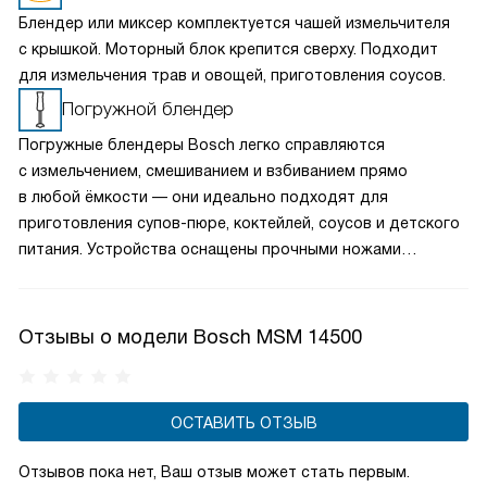
Блендер или миксер комплектуется чашей измельчителя
с крышкой. Моторный блок крепится сверху. Подходит
для измельчения трав и овощей, приготовления соусов.
Погружной блендер
Погружные блендеры Bosch легко справляются
с измельчением, смешиванием и взбиванием прямо
в любой ёмкости — они идеально подходят для
приготовления супов-пюре, коктейлей, соусов и детского
питания. Устройства оснащены прочными ножами
из нержавеющей стали, плавной регулировкой скорости
и эргономичным дизайном для комфортного
использования. Некоторые модели комплектуются
Отзывы о модели Bosch MSM 14500
дополнительными насадками, расширяя возможности
кухонной подготовки. Блендеры Bosch — это практичный
выбор для тех, кто ценит качество и функциональность.
ОСТАВИТЬ ОТЗЫВ
Отзывов пока нет, Ваш отзыв может стать первым.