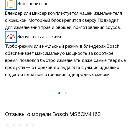
Измельчитель
Блендер или миксер комплектуется чашей измельчителя
с крышкой. Моторный блок крепится сверху. Подходит
для измельчения трав и овощей, приготовления соусов.
Импульсный режим
Турбо-режим или имульсный режим в блендерах Bosch
обеспечивает максимальную мощность за короткое
время, позволяя быстро измельчать даже самые твёрдые
продукты — от орехов до льда. Эта функция идеально
подходит для приготовления однородных смесей,
коктейлей и пюре. Включение турбо-режима обычно
осуществляется одной кнопкой, что делает процесс
управления простым и удобным. Благодаря ему
вы экономите время и добиваетесь идеального
результата без лишних усилий.
Отзывы о модели Bosch MS6CM4160