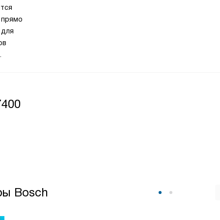
ются
 прямо
лагодаря
 для
еального
ов
лавной
зайном
е
7400
й
чный
ры Bosch