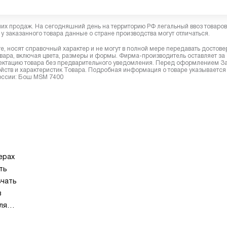
них продаж. На сегодняшний день на территорию РФ легальный ввоз товаро
у заказанного товара данные о стране производства могут отличаться.
, носят справочный характер и не могут в полной мере передавать достов
вара, включая цвета, размеры и формы. Фирма-производитель оставляет за
лектацию товара без предварительного уведомления. Перед оформлением З
йств и характеристик Товара. Подробная информация о товаре указывается
России: Бош MSM 7400
ерах
ть
ьчать
в
ля
лей