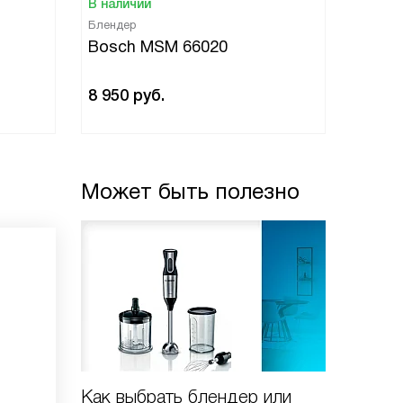
В наличии
В нали
Блендер
Бленде
Bosch MSM 66020
Bosc
8 950
руб.
6 280
Может быть полезно
Как выбрать блендер или