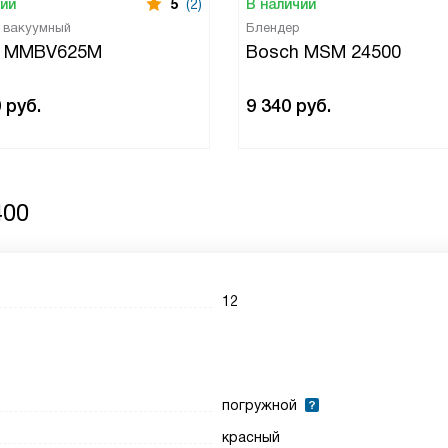
чии
5
(2)
В наличии
 вакуумный
Блендер
h MMBV625M
Bosch MSM 24500
0
руб.
9 340
руб.
400
12
погружной
красный