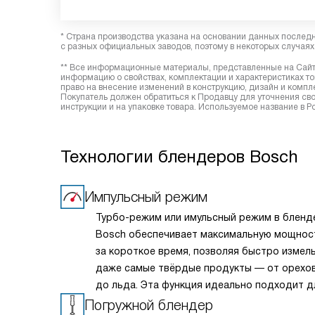
* Страна производства указана на основании данных послед
с разных официальных заводов, поэтому в некоторых случаях 
** Все информационные материалы, представленные на Сайте
информацию о свойствах, комплектации и характеристиках то
право на внесение изменений в конструкцию, дизайн и комп
Покупатель должен обратиться к Продавцу для уточнения сво
инструкции и на упаковке товара. Используемое название в 
Технологии блендеров Bosch
Импульсный режим
Турбо-режим или имульсный режим в бленд
Bosch обеспечивает максимальную мощнос
за короткое время, позволяя быстро измел
даже самые твёрдые продукты — от орехо
до льда. Эта функция идеально подходит д
приготовления однородных смесей, коктей
Погружной блендер