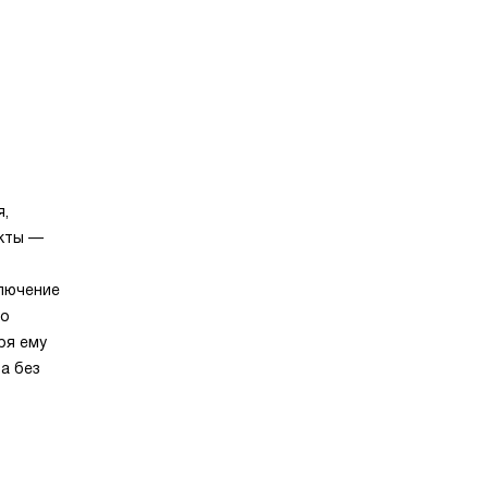
я,
кты —
ключение
то
ря ему
а без