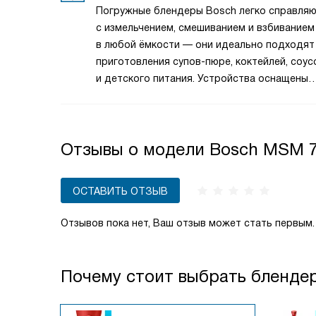
и пюре. Включение турбо-режима обычно
Погружные блендеры Bosch легко справля
осуществляется одной кнопкой, что делает
с измельчением, смешиванием и взбиванием
процесс управления простым и удобным. Б
в любой ёмкости — они идеально подходят
ему вы экономите время и добиваетесь ид
приготовления супов-пюре, коктейлей, соус
результата без лишних усилий.
и детского питания. Устройства оснащены
прочными ножами из нержавеющей стали, п
регулировкой скорости и эргономичным ди
для комфортного использования. Некоторы
Отзывы о модели Bosch MSM 
модели комплектуются дополнительными
насадками, расширяя возможности кухонно
подготовки. Блендеры Bosch — это практи
ОСТАВИТЬ ОТЗЫВ
выбор для тех, кто ценит качество
и функциональность.
Отзывов пока нет, Ваш отзыв может стать первым.
Почему стоит выбрать бленде