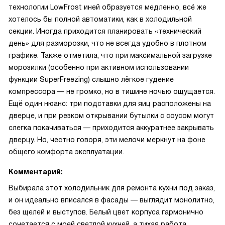
технологии LowFrost иней образуется медленно, всё же
хотелось бы полной автоматики, как в холодильной
секции. Иногда приходится планировать «технический
день» для разморозки, что не всегда удобно в плотном
графике. Также отметила, что при максимальной загрузке
морозилки (особенно при активном использовании
функции SuperFreezing) слышно лёгкое гудение
компрессора — не громко, но в тишине ночью ощущается.
Ещё один нюанс: три подставки для яиц расположены на
дверце, и при резком открывании бутылки с соусом могут
слегка покачиваться — приходится аккуратнее закрывать
дверцу. Но, честно говоря, эти мелочи меркнут на фоне
общего комфорта эксплуатации.
Комментарий:
Выбирала этот холодильник для ремонта кухни под заказ,
и он идеально вписался в фасады — выглядит монолитно,
без щелей и выступов. Белый цвет корпуса гармонично
сочетается с моей светлой кухней, а тихая работа