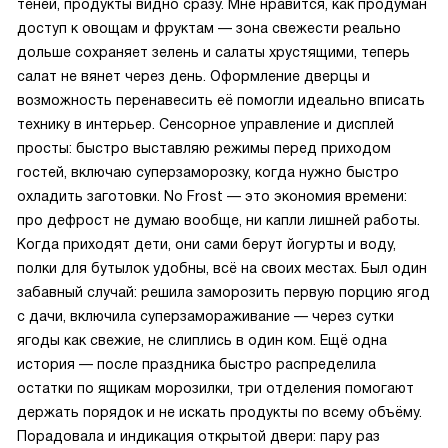
теней, продукты видно сразу. Мне нравится, как продуман
доступ к овощам и фруктам — зона свежести реально
дольше сохраняет зелень и салаты хрустящими, теперь
салат не вянет через день. Оформление дверцы и
возможность перенавесить её помогли идеально вписать
технику в интерьер. Сенсорное управление и дисплей
просты: быстро выставляю режимы перед приходом
гостей, включаю суперзаморозку, когда нужно быстро
охладить заготовки. No Frost — это экономия времени:
про дефрост не думаю вообще, ни капли лишней работы.
Когда приходят дети, они сами берут йогурты и воду,
полки для бутылок удобны, всё на своих местах. Был один
забавный случай: решила заморозить первую порцию ягод
с дачи, включила суперзамораживание — через сутки
ягоды как свежие, не слиплись в один ком. Ещё одна
история — после праздника быстро распределила
остатки по ящикам морозилки, три отделения помогают
держать порядок и не искать продукты по всему объёму.
Порадовала и индикация открытой двери: пару раз