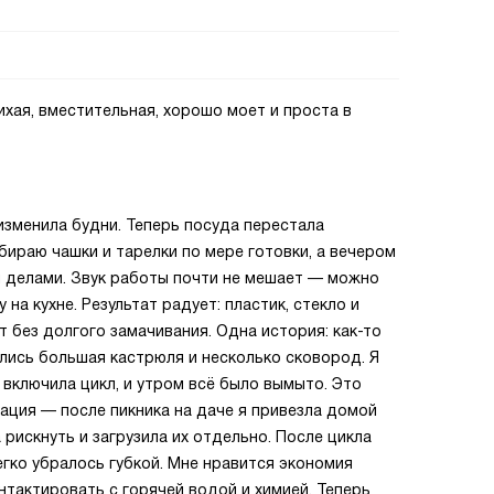
хая, вместительная, хорошо моет и проста в
изменила будни. Теперь посуда перестала
бираю чашки и тарелки по мере готовки, а вечером
и делами. Звук работы почти не мешает — можно
на кухне. Результат радует: пластик, стекло и
 без долгого замачивания. Одна история: как-то
ались большая кастрюля и несколько сковород. Я
 включила цикл, и утром всё было вымыто. Это
ация — после пикника на даче я привезла домой
рискнуть и загрузила их отдельно. После цикла
легко убралось губкой. Мне нравится экономия
онтактировать с горячей водой и химией. Теперь