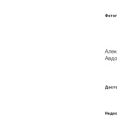
Фотог
Алек
Авдо
Досто
Недос