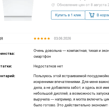
Обновление цен от
8 августа 
Купить в 1 клик
В корз
ия
03.06.2026
Очень довольна — компактная, тихая и эко
инства:
смартфон
татки:
Недостатков нет
нтарий:
Пользуюсь этой встраиваемой посудомойко
искренними впечатлениями. Для меня важно
дела, а не добавляла забот, и здесь всё им
небольшой дисплей, а возможность запуск
выручила — например, я могла включить цик
было готово. Это действительно экономит 