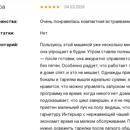
ра
04.03.2026
инства:
Очень понравилась компактная встраивае
татки:
Нет
нтарий:
Пользуюсь этой машиной уже несколько мес
она упрощает в будни. Утром ставлю полны
— после готовки; она аккуратно справляет
без пятен. Особенно радует, что работает
в доме спят, и это не мешает. Однажды при
бокалы и тарелки вышли идеально сухими, 
нравится, что можно управлять запуском 
программу на время, когда никого нет дома
подсказывает, что цикл завершён, и я не п
приятен маленький луч на полу: видишь, чт
гарнитуру. Интерьер с нержавеющей чашей 
экономит время на мелком обслуживании. 
нужно освежить тарелки после легкого обе