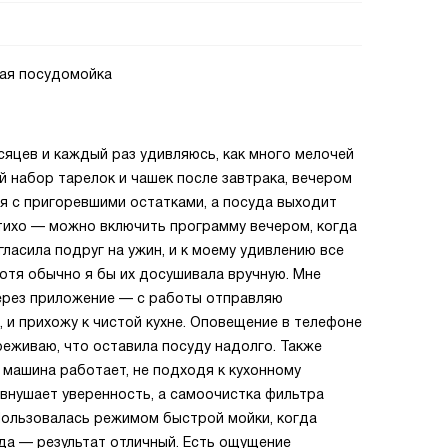
мая посудомойка
яцев и каждый раз удивляюсь, как много мелочей
й набор тарелок и чашек после завтрака, вечером
ся с пригоревшими остатками, а посуда выходит
 тихо — можно включить программу вечером, когда
гласила подруг на ужин, и к моему удивлению все
хотя обычно я бы их досушивала вручную. Мне
через приложение — с работы отправляю
, и прихожу к чистой кухне. Оповещение в телефоне
ереживаю, что оставила посуду надолго. Также
о машина работает, не подходя к кухонному
внушает уверенность, а самоочистка фильтра
Пользовалась режимом быстрой мойки, когда
да — результат отличный. Есть ощущение