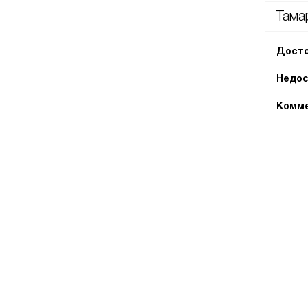
Тама
Досто
Недос
Комме