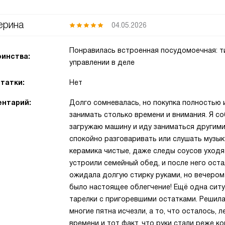
ерина
04.05.2026
Понравилась встроенная посудомоечная: ти
инства:
управлении в деле
татки:
Нет
нтарий:
Долго сомневалась, но покупка полностью 
занимать столько времени и внимания. Я со
загружаю машину и иду заниматься другим
спокойно разговаривать или слушать музыку 
керамика чистые, даже следы соусов уходят
устроили семейный обед, и после него ост
ожидала долгую стирку руками, но вечером
было настоящее облегчение! Ещё одна ситу
тарелки с пригоревшими остатками. Решила 
многие пятна исчезли, а то, что осталось, 
времени и тот факт, что руки стали реже к