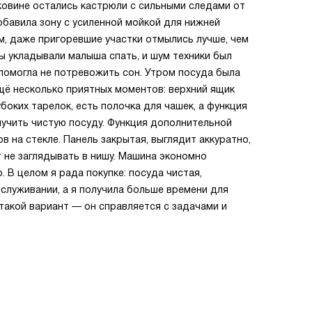
аковине остались кастрюли с сильными следами от
обавила зону с усиленной мойкой для нижней
м, даже пригоревшие участки отмылись лучше, чем
 укладывали малыша спать, и шум техники был
помогла не потревожить сон. Утром посуда была
ещё несколько приятных моментов: верхний ящик
убоких тарелок, есть полочка для чашек, а функция
лучить чистую посуду. Функция дополнительной
 на стекле. Панель закрытая, выглядит аккуратно,
т не заглядывать в нишу. Машина экономно
 В целом я рада покупке: посуда чистая,
служивании, а я получила больше времени для
 такой вариант — он справляется с задачами и