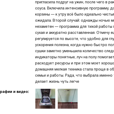
пригласила подруг на ужин, после чего в р
соуса. Включила интенсивную программу, д
корзины — к утру всё было идеально чисты
ожидала. Второй случай: однажды ночью мы
незаметен — программа для тихой работы 
сухая и аккуратно расставленная. Отмечу 
регулируется по высоте, что удобно для гл
ускорения полезна, когда нужно быстро по
сушки заметно уменьшила количество следов
индикаторы понятные, луч на полу помогае
расходует ресурсы и при этом моет хорошо.
домашняя мелкая техника стала проще в об
семьи и работы. Рада, что выбрала именно
делает жизнь чуть легче
рафии и видео: