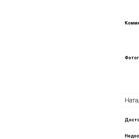
Комме
Фотог
Ната
Досто
Недос