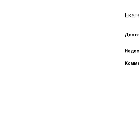
Екат
Досто
Недос
Комме