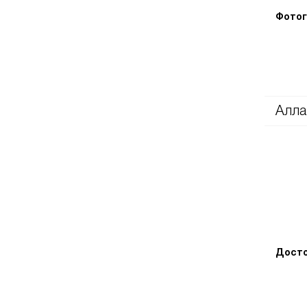
Фотог
Алла
Досто