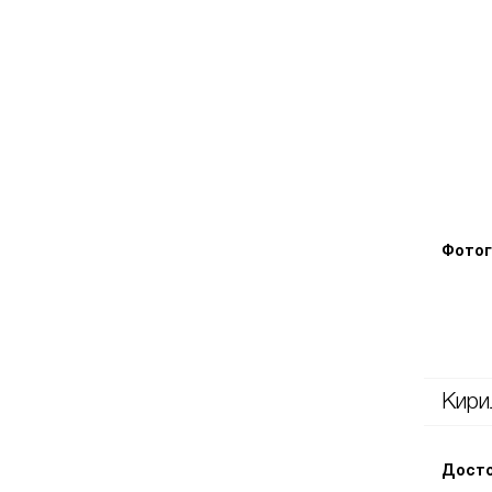
Фотог
Кири
Досто