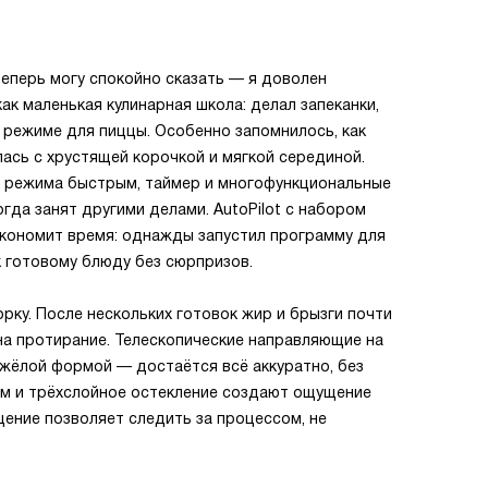
теперь могу спокойно сказать — я доволен
ак маленькая кулинарная школа: делал запеканки,
в режиме для пиццы. Особенно запомнилось, как
ась с хрустящей корочкой и мягкой серединой.
р режима быстрым, таймер и многофункциональные
гда занят другими делами. AutoPilot с набором
кономит время: однажды запустил программу для
 к готовому блюду без сюрпризов.
рку. После нескольких готовок жир и брызги почти
 на протирание. Телескопические направляющие на
яжёлой формой — достаётся всё аккуратно, без
ем и трёхслойное остекление создают ощущение
щение позволяет следить за процессом, не