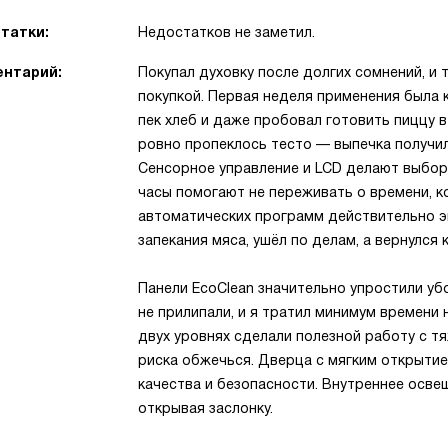
татки:
Недостатков не заметил.
нтарий:
Покупал духовку после долгих сомнений, и 
покупкой. Первая неделя применения была к
пек хлеб и даже пробовал готовить пиццу 
ровно пропеклось тесто — выпечка получил
Сенсорное управление и LCD делают выбо
часы помогают не переживать о времени, ко
автоматических программ действительно э
запекания мяса, ушёл по делам, а вернулся
Панели EcoClean значительно упростили убо
не прилипали, и я тратил минимум времени
двух уровнях сделали полезной работу с т
риска обжечься. Дверца с мягким открыти
качества и безопасности. Внутреннее осве
открывая заслонку.