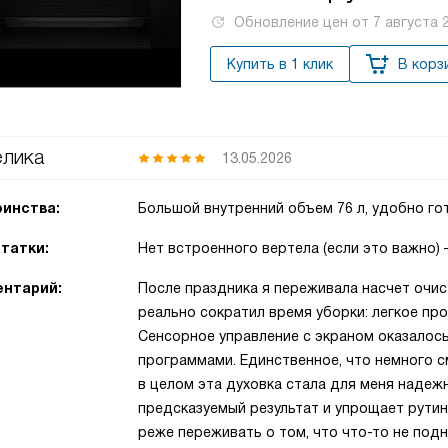
Обновление цен от
7 августа 
Купить в 1 клик
В корз
лика
13.05.2026
инства:
Большой внутренний объем 76 л, удобно го
татки:
Нет встроенного вертела (если это важно)
нтарий:
После праздника я переживала насчет очист
реально сократил время уборки: легкое пр
Сенсорное управление с экраном оказалось
программами. Единственное, что немного с
в целом эта духовка стала для меня надеж
предсказуемый результат и упрощает рутин
реже переживать о том, что что-то не подн