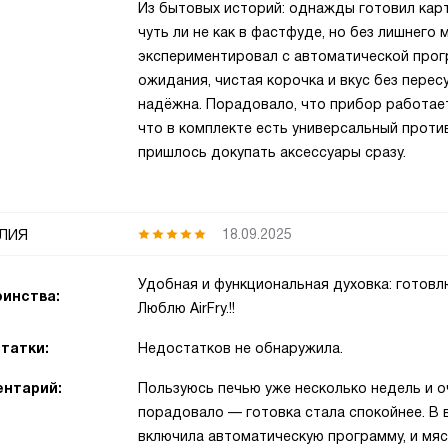
Из бытовых историй: однажды готовил карт
чуть ли не как в фастфуде, но без лишнего 
экспериментировал с автоматической прог
ожидания, чистая корочка и вкус без перес
надёжна. Порадовало, что прибор работает 
что в комплекте есть универсальный против
пришлось докупать аксессуары сразу.
лия
18.09.2025
Удобная и функциональная духовка: готовл
инства:
Люблю AirFry.!!
татки:
Недостатков не обнаружила.
нтарий:
Пользуюсь печью уже несколько недель и о
порадовало — готовка стала спокойнее. В 
включила автоматическую программу, и мяс