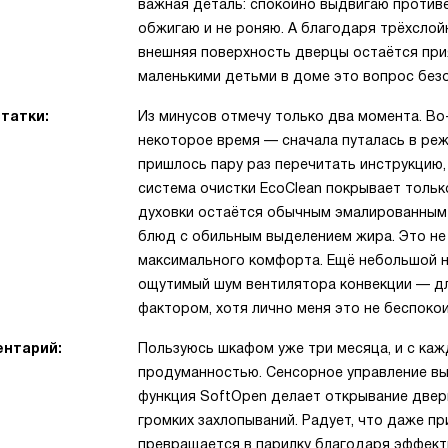
важная деталь: спокойно выдвигаю противе
обжигаю и не роняю. А благодаря трёхслой
внешняя поверхность дверцы остаётся прия
маленькими детьми в доме это вопрос без
татки:
Из минусов отмечу только два момента. Во
некоторое время — сначала путалась в режи
пришлось пару раз перечитать инструкцию,
система очистки EcoClean покрывает тольк
духовки остаётся обычным эмалированным 
блюд с обильным выделением жира. Это не 
максимального комфорта. Ещё небольшой ню
ощутимый шум вентилятора конвекции — д
фактором, хотя лично меня это не беспокои
нтарий:
Пользуюсь шкафом уже три месяца, и с ка
продуманностью. Сенсорное управление выг
функция SoftOpen делает открывание двер
громких захлопываний. Радует, что даже пр
превращается в парилку благодаря эффекти