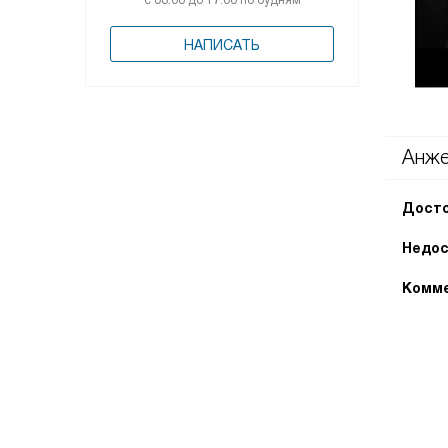
с 08:00 до 17:00 по будням
НАПИСАТЬ
Анже
Досто
Недос
Комме