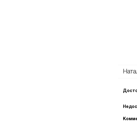
Ната
Досто
Недос
Комме