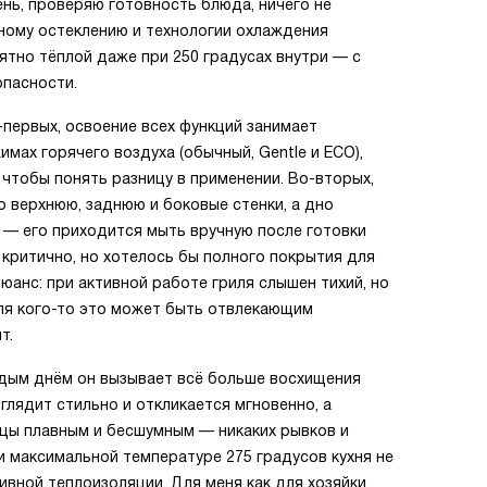
нь, проверяю готовность блюда, ничего не
ному остеклению и технологии охлаждения
тно тёплой даже при 250 градусах внутри — с
опасности.
-первых, освоение всех функций занимает
мах горячего воздуха (обычный, Gentle и ECO),
 чтобы понять разницу в применении. Во-вторых,
о верхнюю, заднюю и боковые стенки, а дно
— его приходится мыть вручную после готовки
критично, но хотелось бы полного покрытия для
анс: при активной работе гриля слышен тихий, но
ля кого-то это может быть отвлекающим
т.
ждым днём он вызывает всё больше восхищения
лядит стильно и откликается мгновенно, а
цы плавным и бесшумным — никаких рывков и
и максимальной температуре 275 градусов кухня не
вной теплоизоляции. Для меня как для хозяйки,