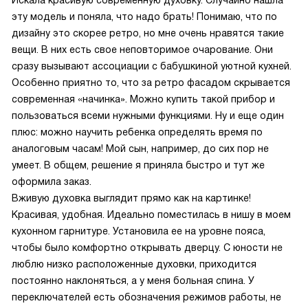
Искала красивую современную духовку. Случайно нашла
эту модель и поняла, что надо брать! Понимаю, что по
дизайну это скорее ретро, но мне очень нравятся такие
вещи. В них есть свое неповторимое очарование. Они
сразу вызывают ассоциации с бабушкиной уютной кухней.
Особенно приятно то, что за ретро фасадом скрывается
современная «начинка». Можно купить такой прибор и
пользоваться всеми нужными функциями. Ну и еще один
плюс: можно научить ребенка определять время по
аналоговым часам! Мой сын, например, до сих пор не
умеет. В общем, решение я приняла быстро и тут же
оформила заказ.
Вживую духовка выглядит прямо как на картинке!
Красивая, удобная. Идеально поместилась в нишу в моем
кухонном гарнитуре. Установила ее на уровне пояса,
чтобы было комфортно открывать дверцу. С юности не
люблю низко расположенные духовки, приходится
постоянно наклоняться, а у меня больная спина. У
переключателей есть обозначения режимов работы, не