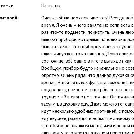
татки:
Не нашла
нтарий:
Очень люблю порядок, чистоту! Всегда вс
время. Я очень много занята, но если есть 
раз что-то подмести, почистить. Очень люб
Бывают приборы которыми попользовалась, 
бывает такое, что прибором очень трудно 
плюс-минус как-то изношенно. Даже если о
состояние, всё равно в итоге выглядит как-
Вообщем, прибор будто изначально не соз
опрятно. Очень рада, что данная духовка о
зрения. В ней есть как функция самоочистки
поцарапать, привести в потрёпанное состоя
трудностей и хлопот с этим нет Оптимальн
засунутьв духовку еду, Даже можно готови
идут несколько удобных противней, с пом
еду вкуснее, размещать всяко по-разному 
что объём не слишком маленький и не сли
слишком много места на кухне и при этом 