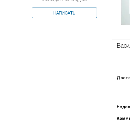
с 08:00 до 17:00 по будням
НАПИСАТЬ
Васи
Досто
Недос
Комме