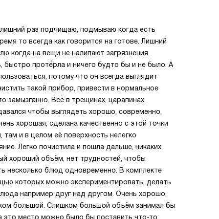
ё лишний раз подчищаю, подмываю когда есть
время то всегда как говорится на готове. Лишний
лю когда на вещи не налипают загрязнения.
быстро протёрла и ничего будто бы и не было. А
пользоваться, потому что он всегда выглядит
чистить такой прибор, привести в нормальное
то замызганно. Всё в трещинах, царапинах.
давался чтобы выглядеть хорошо, современно,
чень хорошая, сделана качественно с этой точки
, там и в целом её поверхность нелегко
ние. Легко почистила и пошла дальше, никаких
ый хороший объём, нет трудностей, чтобы
ть несколько блюд одновременно. В комплекте
ощью которых можно экспериментировать, делать
блюда например друг над другом. Очень хорошо,
шком большой. Слишком большой объём занимал бы
на это место можно было бы поставить что-то