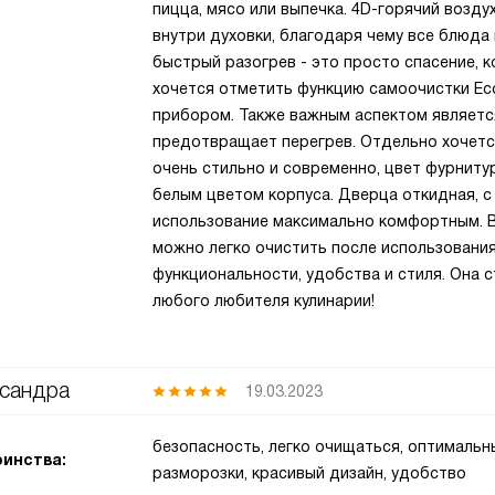
пицца, мясо или выпечка. 4D-горячий возд
внутри духовки, благодаря чему все блюд
быстрый разогрев - это просто спасение, 
хочется отметить функцию самоочистки Eco
прибором. Также важным аспектом являетс
предотвращает перегрев. Отдельно хочется
очень стильно и современно, цвет фурниту
белым цветом корпуса. Дверца откидная, с
использование максимально комфортным. В
можно легко очистить после использования
функциональности, удобства и стиля. Она 
любого любителя кулинарии!
сандра
19.03.2023
безопасность, легко очищаться, оптималь
инства:
разморозки, красивый дизайн, удобство