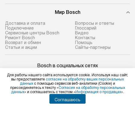
Мир Bosch
Доставка и оплата
Вопросы и ответы
Подключение
Глоссарий
Сервисные центры Bosch
Видео
Ремонт Bosch
Контакты
Возврат и обмен
Помощь
Статьи и акции
Сайты-партнеры
Bosch в социальных сетях
Для работы нашего сайта используются cookie. Используя наш сайт,
вы предоставляете
согласие на обработку ваших персональных
данных
с помощью сервисов веб-аналитики (Cookie) и
присоединяетесь к тексту «
Согласия на обработку персональных
Для физических лиц
данных
» и соглашаетесь с текстом «
Информация о продавцах
».
shop@bosch-centre.ru
Соглашаюсь
Для юридических лиц
business@kvalitet.company
НАПИСАТЬ РУКОВОДСТВУ