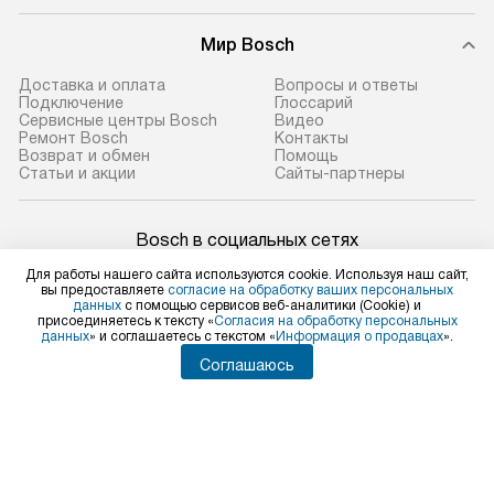
Мир Bosch
Доставка и оплата
Вопросы и ответы
Подключение
Глоссарий
Сервисные центры Bosch
Видео
Ремонт Bosch
Контакты
Возврат и обмен
Помощь
Статьи и акции
Сайты-партнеры
Bosch в социальных сетях
Для работы нашего сайта используются cookie. Используя наш сайт,
вы предоставляете
согласие на обработку ваших персональных
данных
с помощью сервисов веб-аналитики (Cookie) и
присоединяетесь к тексту «
Согласия на обработку персональных
Для физических лиц
данных
» и соглашаетесь с текстом «
Информация о продавцах
».
shop@bosch-centre.ru
Соглашаюсь
Для юридических лиц
business@kvalitet.company
НАПИСАТЬ РУКОВОДСТВУ