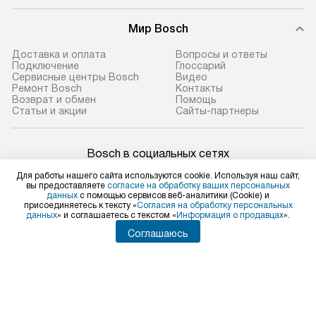
Мир Bosch
Доставка и оплата
Вопросы и ответы
Подключение
Глоссарий
Сервисные центры Bosch
Видео
Ремонт Bosch
Контакты
Возврат и обмен
Помощь
Статьи и акции
Сайты-партнеры
Bosch в социальных сетях
Для работы нашего сайта используются cookie. Используя наш сайт,
вы предоставляете
согласие на обработку ваших персональных
данных
с помощью сервисов веб-аналитики (Cookie) и
присоединяетесь к тексту «
Согласия на обработку персональных
Для физических лиц
данных
» и соглашаетесь с текстом «
Информация о продавцах
».
shop@bosch-centre.ru
Соглашаюсь
Для юридических лиц
business@kvalitet.company
НАПИСАТЬ РУКОВОДСТВУ