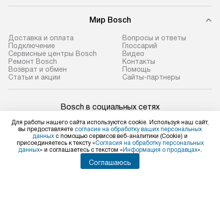
Мир Bosch
Доставка и оплата
Вопросы и ответы
Подключение
Глоссарий
Сервисные центры Bosch
Видео
Ремонт Bosch
Контакты
Возврат и обмен
Помощь
Статьи и акции
Сайты-партнеры
Bosch в социальных сетях
Для работы нашего сайта используются cookie. Используя наш сайт,
вы предоставляете
согласие на обработку ваших персональных
данных
с помощью сервисов веб-аналитики (Cookie) и
присоединяетесь к тексту «
Согласия на обработку персональных
Для физических лиц
данных
» и соглашаетесь с текстом «
Информация о продавцах
».
shop@bosch-centre.ru
Соглашаюсь
Для юридических лиц
business@kvalitet.company
НАПИСАТЬ РУКОВОДСТВУ