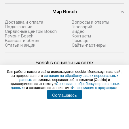
Мир Bosch
Доставка и оплата
Вопросы и ответы
Подключение
Глоссарий
Сервисные центры Bosch
Видео
Ремонт Bosch
Контакты
Возврат и обмен
Помощь
Статьи и акции
Сайты-партнеры
Bosch в социальных сетях
Для работы нашего сайта используются cookie. Используя наш сайт,
вы предоставляете
согласие на обработку ваших персональных
данных
с помощью сервисов веб-аналитики (Cookie) и
присоединяетесь к тексту «
Согласия на обработку персональных
Для физических лиц
данных
» и соглашаетесь с текстом «
Информация о продавцах
».
shop@bosch-centre.ru
Соглашаюсь
Для юридических лиц
business@kvalitet.company
НАПИСАТЬ РУКОВОДСТВУ