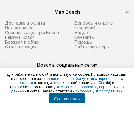
Мир Bosch
Доставка и оплата
Вопросы и ответы
Подключение
Глоссарий
Сервисные центры Bosch
Видео
Ремонт Bosch
Контакты
Возврат и обмен
Помощь
Статьи и акции
Сайты-партнеры
Bosch в социальных сетях
Для работы нашего сайта используются cookie. Используя наш сайт,
вы предоставляете
согласие на обработку ваших персональных
данных
с помощью сервисов веб-аналитики (Cookie) и
присоединяетесь к тексту «
Согласия на обработку персональных
Для физических лиц
данных
» и соглашаетесь с текстом «
Информация о продавцах
».
shop@bosch-centre.ru
Соглашаюсь
Для юридических лиц
business@kvalitet.company
НАПИСАТЬ РУКОВОДСТВУ