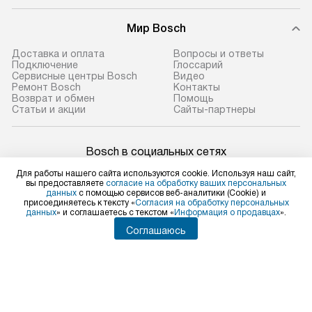
Мир Bosch
Доставка и оплата
Вопросы и ответы
Подключение
Глоссарий
Сервисные центры Bosch
Видео
Ремонт Bosch
Контакты
Возврат и обмен
Помощь
Статьи и акции
Сайты-партнеры
Bosch в социальных сетях
Для работы нашего сайта используются cookie. Используя наш сайт,
вы предоставляете
согласие на обработку ваших персональных
данных
с помощью сервисов веб-аналитики (Cookie) и
присоединяетесь к тексту «
Согласия на обработку персональных
Для физических лиц
данных
» и соглашаетесь с текстом «
Информация о продавцах
».
shop@bosch-centre.ru
Соглашаюсь
Для юридических лиц
business@kvalitet.company
НАПИСАТЬ РУКОВОДСТВУ