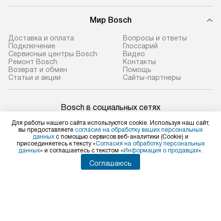
Мир Bosch
Доставка и оплата
Вопросы и ответы
Подключение
Глоссарий
Сервисные центры Bosch
Видео
Ремонт Bosch
Контакты
Возврат и обмен
Помощь
Статьи и акции
Сайты-партнеры
Bosch в социальных сетях
Для работы нашего сайта используются cookie. Используя наш сайт,
вы предоставляете
согласие на обработку ваших персональных
данных
с помощью сервисов веб-аналитики (Cookie) и
присоединяетесь к тексту «
Согласия на обработку персональных
Для физических лиц
данных
» и соглашаетесь с текстом «
Информация о продавцах
».
shop@bosch-centre.ru
Соглашаюсь
Для юридических лиц
business@kvalitet.company
НАПИСАТЬ РУКОВОДСТВУ