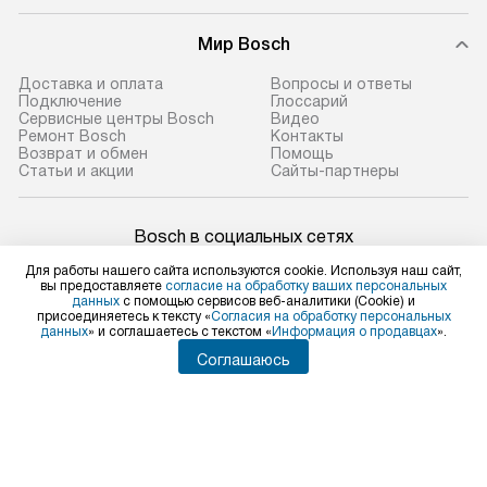
Мир Bosch
Доставка и оплата
Вопросы и ответы
Подключение
Глоссарий
Сервисные центры Bosch
Видео
Ремонт Bosch
Контакты
Возврат и обмен
Помощь
Статьи и акции
Сайты-партнеры
Bosch в социальных сетях
Для работы нашего сайта используются cookie. Используя наш сайт,
вы предоставляете
согласие на обработку ваших персональных
данных
с помощью сервисов веб-аналитики (Cookie) и
присоединяетесь к тексту «
Согласия на обработку персональных
Для физических лиц
данных
» и соглашаетесь с текстом «
Информация о продавцах
».
shop@bosch-centre.ru
Соглашаюсь
Для юридических лиц
business@kvalitet.company
НАПИСАТЬ РУКОВОДСТВУ