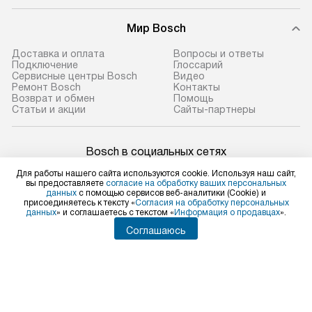
Мир Bosch
Доставка и оплата
Вопросы и ответы
Подключение
Глоссарий
Сервисные центры Bosch
Видео
Ремонт Bosch
Контакты
Возврат и обмен
Помощь
Статьи и акции
Сайты-партнеры
Bosch в социальных сетях
Для работы нашего сайта используются cookie. Используя наш сайт,
вы предоставляете
согласие на обработку ваших персональных
данных
с помощью сервисов веб-аналитики (Cookie) и
присоединяетесь к тексту «
Согласия на обработку персональных
Для физических лиц
данных
» и соглашаетесь с текстом «
Информация о продавцах
».
shop@bosch-centre.ru
Соглашаюсь
Для юридических лиц
business@kvalitet.company
НАПИСАТЬ РУКОВОДСТВУ