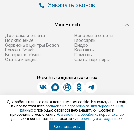
Заказать звонок
Мир Bosch
Доставка и оплата
Вопросы и ответы
Подключение
Глоссарий
Сервисные центры Bosch
Видео
Ремонт Bosch
Контакты
Возврат и обмен
Помощь
Статьи и акции
Сайты-партнеры
Bosch в социальных сетях
Для работы нашего сайта используются cookie. Используя наш сайт,
Для физических лиц
вы предоставляете
согласие на обработку ваших персональных
shop@bosch-centre.ru
данных
с помощью сервисов веб-аналитики (Cookie) и
Для юридических лиц
присоединяетесь к тексту «
Согласия на обработку персональных
business@kvalitet.company
данных
» и соглашаетесь с текстом «
Информация о продавцах
».
Соглашаюсь
НАПИСАТЬ РУКОВОДСТВУ