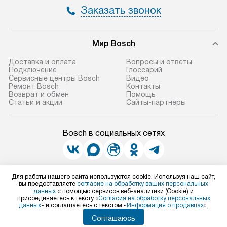
Заказать звонок
Мир Bosch
Доставка и оплата
Вопросы и ответы
Подключение
Глоссарий
Сервисные центры Bosch
Видео
Ремонт Bosch
Контакты
Возврат и обмен
Помощь
Статьи и акции
Сайты-партнеры
Bosch в социальных сетях
Для физических лиц
Для работы нашего сайта используются cookie. Используя наш сайт,
shop@bosch-centre.ru
вы предоставляете
согласие на обработку ваших персональных
данных
с помощью сервисов веб-аналитики (Cookie) и
Для юридических лиц
присоединяетесь к тексту «
Согласия на обработку персональных
business@kvalitet.company
данных
» и соглашаетесь с текстом «
Информация о продавцах
».
Соглашаюсь
НАПИСАТЬ РУКОВОДСТВУ