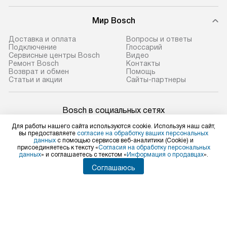
Мир Bosch
Доставка и оплата
Вопросы и ответы
Подключение
Глоссарий
Сервисные центры Bosch
Видео
Ремонт Bosch
Контакты
Возврат и обмен
Помощь
Статьи и акции
Сайты-партнеры
Bosch в социальных сетях
Для работы нашего сайта используются cookie. Используя наш сайт,
вы предоставляете
согласие на обработку ваших персональных
данных
с помощью сервисов веб-аналитики (Cookie) и
присоединяетесь к тексту «
Согласия на обработку персональных
Для физических лиц
данных
» и соглашаетесь с текстом «
Информация о продавцах
».
shop@bosch-centre.ru
Соглашаюсь
Для юридических лиц
business@kvalitet.company
НАПИСАТЬ РУКОВОДСТВУ