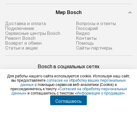
Мир Bosch
Доставка и оплата
Вопросы и ответы
Подключение
Глоссарий
Сервисные центры Bosch
Видео
Ремонт Bosch
Контакты
Возврат и обмен
Помощь
Статьи и акции
Сайты-партнеры
Bosch в социальных сетях
Для работы нашего сайта используются cookie. Используя наш сайт,
вы предоставляете
согласие на обработку ваших персональных
данных
с помощью сервисов веб-аналитики (Cookie) и
присоединяетесь к тексту «
Согласия на обработку персональных
Для физических лиц
данных
» и соглашаетесь с текстом «
Информация о продавцах
».
shop@bosch-centre.ru
Соглашаюсь
Для юридических лиц
business@kvalitet.company
НАПИСАТЬ РУКОВОДСТВУ